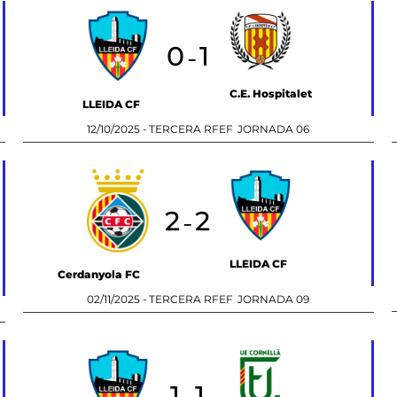
0
1
-
C.E. Hospitalet
LLEIDA CF
12/10/2025 -
TERCERA RFEF
JORNADA 06
2
2
-
LLEIDA CF
Cerdanyola FC
02/11/2025 -
TERCERA RFEF
JORNADA 09
1
1