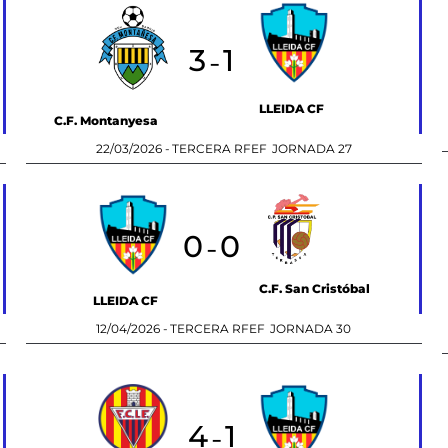
3
1
-
LLEIDA CF
C.F. Montanyesa
22/03/2026 -
TERCERA RFEF
JORNADA 27
0
0
-
C.F. San Cristóbal
LLEIDA CF
12/04/2026 -
TERCERA RFEF
JORNADA 30
4
1
-