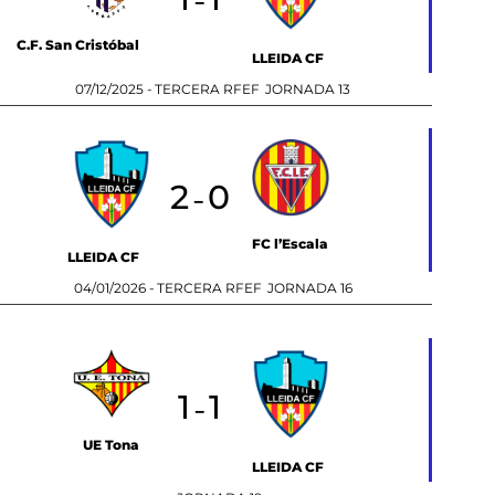
-
C.F. San Cristóbal
LLEIDA CF
07/12/2025 -
TERCERA RFEF
JORNADA 13
2
0
-
FC l’Escala
LLEIDA CF
04/01/2026 -
TERCERA RFEF
JORNADA 16
1
1
-
UE Tona
LLEIDA CF