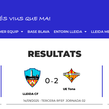
ÉS VIUS QUE MAI
MER EQUIP
BASE BLAVA
ENTORN LLEIDA
LLEIDA M
RESULTATS
0
2
-
UE Tona
LLEIDA CF
14/09/2025 -
TERCERA RFEF
JORNADA 02