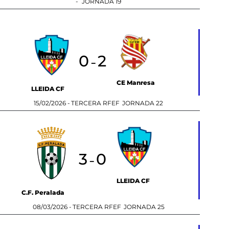
-
JORNADA 19
0
2
-
CE Manresa
LLEIDA CF
15/02/2026 -
TERCERA RFEF
JORNADA 22
3
0
-
LLEIDA CF
C.F. Peralada
08/03/2026 -
TERCERA RFEF
JORNADA 25