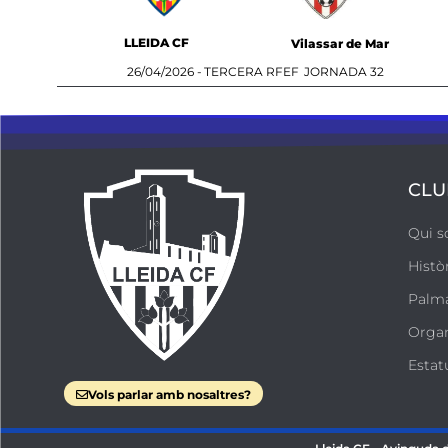
LLEIDA CF
Vilassar de Mar
26/04/2026 -
TERCERA RFEF
JORNADA 32
CLU
Qui 
Histò
Palm
Orga
Estat
Vols parlar amb nosaltres?