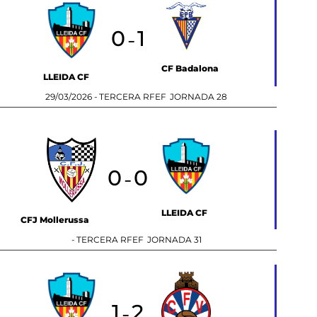
0
1
-
CF Badalona
LLEIDA CF
29/03/2026 -
TERCERA RFEF
JORNADA 28
0
0
-
LLEIDA CF
CFJ Mollerussa
-
TERCERA RFEF
JORNADA 31
1
2
-