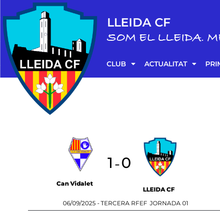
LLEIDA CF
SOM EL LLEIDA. M
CLUB
ACTUALITAT
PRI
1
0
-
Can Vidalet
LLEIDA CF
06/09/2025 -
TERCERA RFEF
JORNADA 01