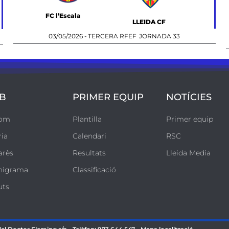
FC l’Escala
LLEIDA CF
03/05/2026 -
TERCERA RFEF
JORNADA 33
B
PRIMER EQUIP
NOTÍCIES
som
Plantilla
Primer equip
ria
Calendari
RSC
arès
Resultats
Lleida Media
nigrama
Classificació
uts