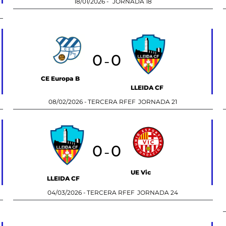
18/01/2026 -
JORNADA 18
0
0
-
CE Europa B
LLEIDA CF
08/02/2026 -
TERCERA RFEF
JORNADA 21
0
0
-
UE Vic
LLEIDA CF
04/03/2026 -
TERCERA RFEF
JORNADA 24