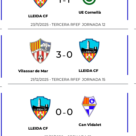
-
UE Cornellà
LLEIDA CF
23/11/2025 -
TERCERA RFEF
JORNADA 12
3
0
-
LLEIDA CF
Vilassar de Mar
21/12/2025 -
TERCERA RFEF
JORNADA 15
0
0
-
Can Vidalet
LLEIDA CF