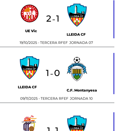
2
1
-
UE Vic
LLEIDA CF
19/10/2025 -
TERCERA RFEF
JORNADA 07
1
0
-
LLEIDA CF
C.F. Montanyesa
09/11/2025 -
TERCERA RFEF
JORNADA 10
1
1