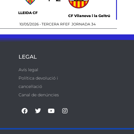
LLEIDA CF
CF Vilanova i la Geltrú
10/05/2026 -
TERCERA RFEF
JORNADA 34
LEGAL
Avís legal
Política devolució i
cancel·lació
Canal de denúncies