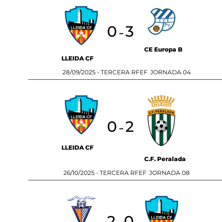
0
3
-
CE Europa B
LLEIDA CF
28/09/2025 -
TERCERA RFEF
JORNADA 04
0
2
-
LLEIDA CF
C.F. Peralada
26/10/2025 -
TERCERA RFEF
JORNADA 08
2
0