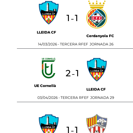
1
1
-
LLEIDA CF
Cerdanyola FC
14/03/2026 -
TERCERA RFEF
JORNADA 26
2
1
-
UE Cornellà
LLEIDA CF
03/04/2026 -
TERCERA RFEF
JORNADA 29
1
1
-