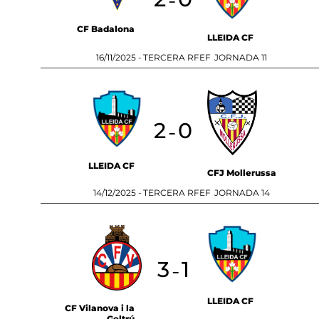
-
CF Badalona
LLEIDA CF
16/11/2025 -
TERCERA RFEF
JORNADA 11
2
0
-
LLEIDA CF
CFJ Mollerussa
14/12/2025 -
TERCERA RFEF
JORNADA 14
3
1
-
LLEIDA CF
CF Vilanova i la
Geltrú