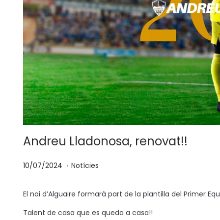
Andreu Lladonosa, renovat!!
.
p
P
1
10/07/2024
Notícies
o
u
6
s
b
/
El noi d’Alguaire formarà part de la plantilla del Primer E
a
l
0
Talent de casa que es queda a casa!!
t
i
7