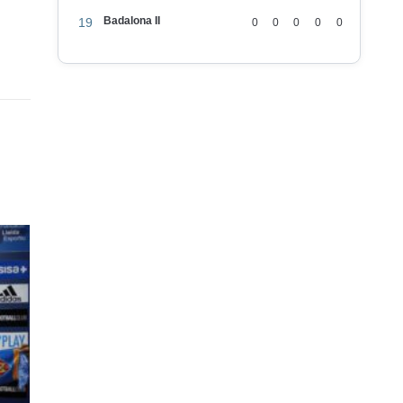
Badalona II
19
0
0
0
0
0