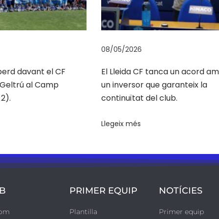
08/05/2026
 perd davant el CF
El Lleida CF tanca un acord a
a Geltrú al Camp
un inversor que garanteix la
2).
continuïtat del club.
Llegeix més
B
PRIMER EQUIP
NOTÍCIES
som
Plantilla
Primer equip