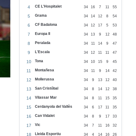
CE L'Hospitalet
4
34
16
7
11
55
Grama
5
34
14
12
8
54
CF Badalona
6
34
12
17
5
53
Europa II
7
34
13
9
12
48
Peralada
8
34
11
14
9
47
L'Escala
9
34
12
11
11
47
Tona
10
34
10
15
9
45
Montañesa
11
34
11
9
14
42
Mollerussa
12
34
9
13
12
40
San Cristóbal
13
34
8
14
12
38
Vilassar Mar
14
34
8
11
15
35
Cerdanyola del Vallès
15
34
6
17
11
35
Can Vidalet
16
34
8
9
17
33
Vic
17
34
7
11
16
32
Lleida Esportiu
18
34
4
14
16
26