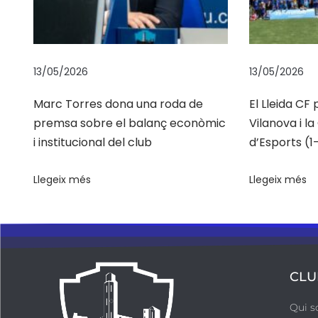
l
o
u
e
13/05/2026
13/05/2026
l
c
Marc Torres dona una roda de
El Lleida CF
premsa sobre el balanç econòmic
Vilanova i l
o
i institucional del club
d’Esports (1-
s
t
Llegeix més
Llegeix més
è
c
n
i
c
CLU
d
e
Qui 