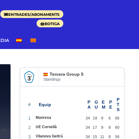
ENTRADES/ABONAMENTS
BOTIGA
EDIA
Tercera Group 5
Standings
#
Manresa
1
34
19
9
6
66
UE Cornellà
2
34
17
9
8
60
Vilanova Geltrú
3
34
15
11
8
56