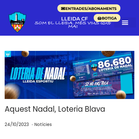
ENTRADES/ABONAMENTS
BOTIGA
LLEIDA CF
SOM EL LLEIDA. MÉS VIUS QUE
MAI
Aquest Nadal, Loteria Blava
.
p
P
1
24/10/2023
Notícies
o
u
7