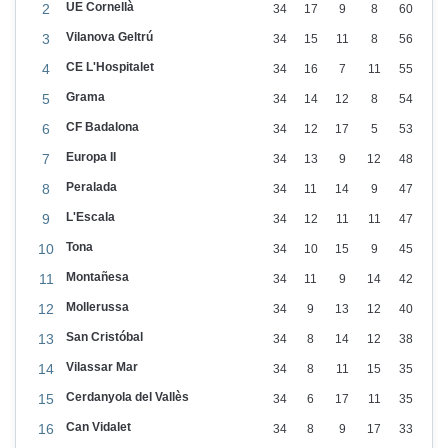
UE Cornellà
2
34
17
9
8
60
Vilanova Geltrú
3
34
15
11
8
56
CE L'Hospitalet
4
34
16
7
11
55
Grama
5
34
14
12
8
54
CF Badalona
6
34
12
17
5
53
Europa II
7
34
13
9
12
48
Peralada
8
34
11
14
9
47
L'Escala
9
34
12
11
11
47
Tona
10
34
10
15
9
45
Montañesa
11
34
11
9
14
42
Mollerussa
12
34
9
13
12
40
San Cristóbal
13
34
8
14
12
38
Vilassar Mar
14
34
8
11
15
35
Cerdanyola del Vallès
15
34
6
17
11
35
Can Vidalet
16
34
8
9
17
33