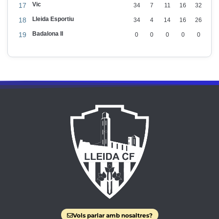
Vic
17
34
7
11
16
32
Lleida Esportiu
18
34
4
14
16
26
Badalona II
19
0
0
0
0
0
Vols parlar amb nosaltres?