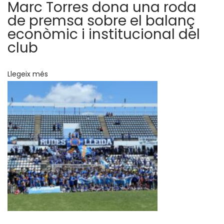
Marc Torres dona una roda
l
de premsa sobre el balanç
s
econòmic i institucional del
è
club
x
i
Llegeix més
t
s
d
e
l
L
l
e
i
d
a