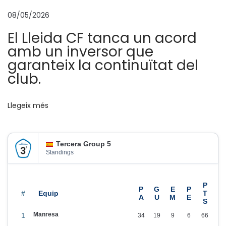
t
08/05/2026
b
El Lleida CF tanca un acord
l
amb un inversor que
a
garanteix la continuïtat del
u
club.
,
a
Llegeix més
t
o
t
Tercera Group 5
a
Standings
r
r
e
#
u
Manresa
1
34
19
9
6
66