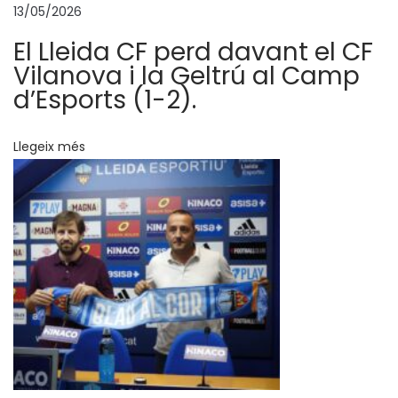
13/05/2026
E
s
El Lleida CF perd davant el CF
p
Vilanova i la Geltrú al Camp
o
d’Esports (1-2).
r
t
Llegeix més
i
u
S
e
n
t
i
m
e
n