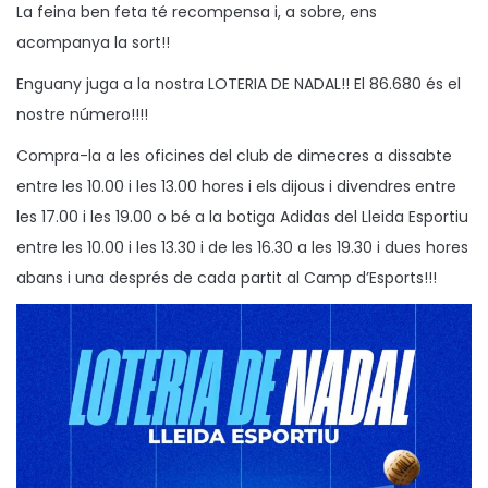
s
b
/
La feina ben feta té recompensa i, a sobre, ens
a
l
1
acompanya la sort!!
t
i
1
Enguany juga a la nostra LOTERIA DE NADAL!! El 86.680 és el
e
c
/
nostre número!!!!
n
a
2
Compra-la a les oficines del club de dimecres a dissabte
t
0
entre les 10.00 i les 13.00 hores i els dijous i divendres entre
a
2
les 17.00 i les 19.00 o bé a la botiga Adidas del Lleida Esportiu
3
entre les 10.00 i les 13.30 i de les 16.30 a les 19.30 i dues hores
abans i una després de cada partit al Camp d’Esports!!!