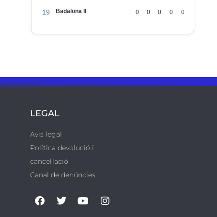
Badalona II
19
0
0
0
0
0
LEGAL
Avís legal
Política devolució i
cancel·lació
Canal de denúncies