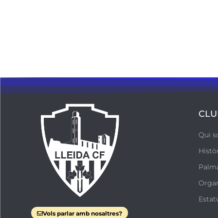
CLU
Qui 
Histò
Palm
Orga
Estat
Vols parlar amb nosaltres?