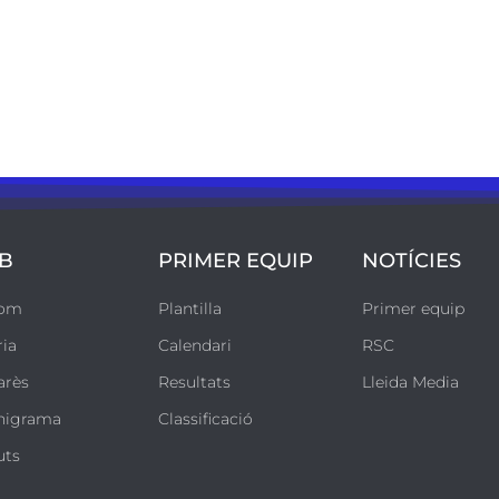
B
PRIMER EQUIP
NOTÍCIES
som
Plantilla
Primer equip
ria
Calendari
RSC
arès
Resultats
Lleida Media
nigrama
Classificació
uts