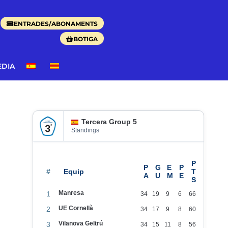
ENTRADES/ABONAMENTS
BOTIGA
EDIA
Tercera Group 5
Standings
#
Manresa
1
34
19
9
6
66
UE Cornellà
2
34
17
9
8
60
Vilanova Geltrú
3
34
15
11
8
56