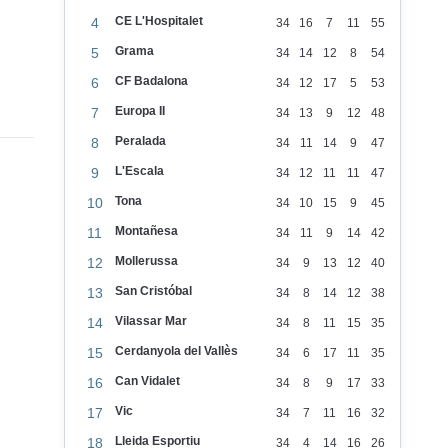
CE L'Hospitalet
4
34
16
7
11
55
Grama
5
34
14
12
8
54
CF Badalona
6
34
12
17
5
53
Europa II
7
34
13
9
12
48
Peralada
8
34
11
14
9
47
L'Escala
9
34
12
11
11
47
Tona
10
34
10
15
9
45
Montañesa
11
34
11
9
14
42
Mollerussa
12
34
9
13
12
40
San Cristóbal
13
34
8
14
12
38
Vilassar Mar
14
34
8
11
15
35
Cerdanyola del Vallès
15
34
6
17
11
35
Can Vidalet
16
34
8
9
17
33
Vic
17
34
7
11
16
32
Lleida Esportiu
18
34
4
14
16
26