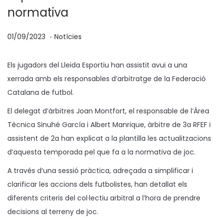
normativa
.
p
P
0
01/09/2023
Notícies
o
u
2
s
b
/
Els jugadors del Lleida Esportiu han assistit avui a una
a
l
1
xerrada amb els responsables d’arbitratge de la Federació
t
i
0
Catalana de futbol.
e
c
/
El delegat d’àrbitres Joan Montfort, el responsable de l’Àrea
n
a
2
Tècnica Sinuhé García i Albert Manrique, àrbitre de 3a RFEF i
t
0
assistent de 2a han explicat a la plantilla les actualitzacions
a
2
d’aquesta temporada pel que fa a la normativa de joc.
3
A través d’una sessió pràctica, adreçada a simplificar i
clarificar les accions dels futbolistes, han detallat els
diferents criteris del col·lectiu arbitral a l’hora de prendre
decisions al terreny de joc.