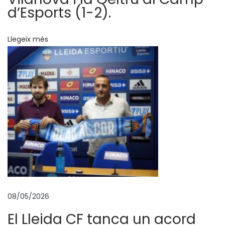
q
d’Esports (1-2).
u
i
Llegeix més
p
M
u
s
a
h
I
s
a
h
j
08/05/2026
a
El Lleida CF tanca un acord
é