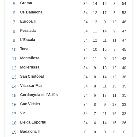
Grama
r
5
34
14
12
8
54
E
CF Badalona
6
34
12
17
5
53
q
Europa II
7
34
13
9
12
48
u
Peralada
8
34
11
14
9
47
i
L'Escala
9
34
12
11
11
47
p
Tona
10
34
10
15
9
45
Montañesa
11
34
11
9
14
42
Mollerussa
12
34
9
13
12
40
San Cristóbal
13
34
8
14
12
38
Vilassar Mar
14
34
8
11
15
35
Cerdanyola del Vallès
15
34
6
17
11
35
Can Vidalet
16
34
8
9
17
33
Vic
17
34
7
11
16
32
Lleida Esportiu
18
34
4
14
16
26
Badalona II
19
0
0
0
0
0