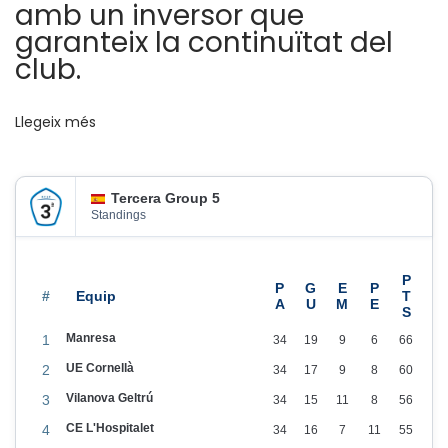
amb un inversor que
s
garanteix la continuïtat del
j
club.
u
g
Llegeix més
a
d
o
Tercera Group 5
r
Standings
d
e
l
#
P
Manresa
1
34
19
9
6
66
r
UE Cornellà
2
34
17
9
8
60
i
Vilanova Geltrú
3
34
15
11
8
56
m
CE L'Hospitalet
4
34
16
7
11
55
e