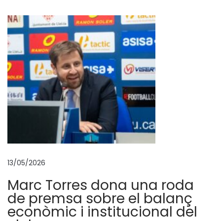
i
o
s
a
p
r
e
s
e
n
t
a
13/05/2026
c
Marc Torres dona una roda
i
de premsa sobre el balanç
ó
econòmic i institucional del
o