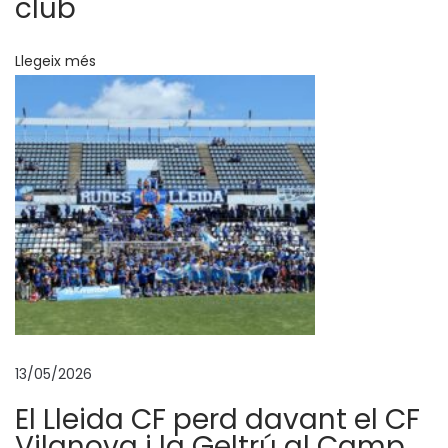
club
f
i
Llegeix més
c
i
a
l
d
e
l
P
r
i
m
13/05/2026
e
r
El Lleida CF perd davant el CF
E
Vilanova i la Geltrú al Camp