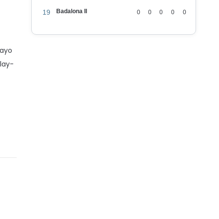
Badalona II
19
0
0
0
0
0
Rayo
lay-