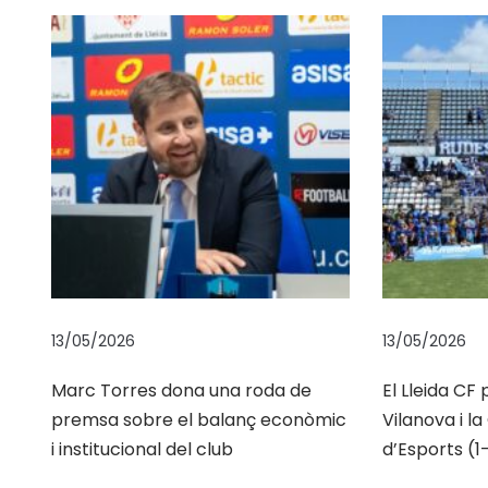
ó
l
l
e
i
d
a
t
a
n
a
13/05/2026
13/05/2026
h
a
Marc Torres dona una roda de
El Lleida CF
premsa sobre el balanç econòmic
Vilanova i l
t
i institucional del club
d’Esports (1-
e
n