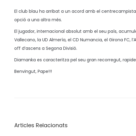
o
u
3
s
b
/
El club blau ha arribat a un acord amb el centrecampi
a
l
0
opció a una altra més.
t
i
3
El jugador, internacional absolut amb el seu país, acumu
e
c
/
Vallecano, la UD Almería, el CD Numancia, el Girona FC, l
n
a
2
off d’ascens a Segona Divisió.
t
0
Diamanka es caracteritza pel seu gran recorregut, rapidesa
a
2
3
Benvingut, Pape!!!
L
’
a
f
i
Articles Relacionats
c
i