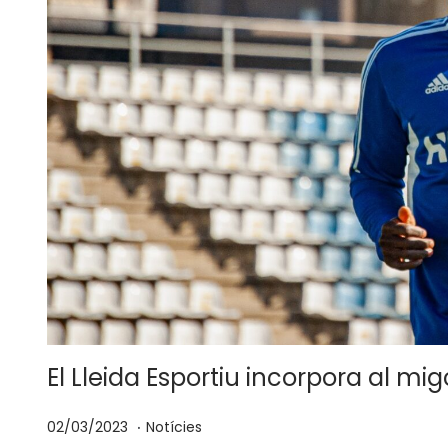
El Lleida Esportiu incorpora al 
.
p
P
0
02/03/2023
Notícies