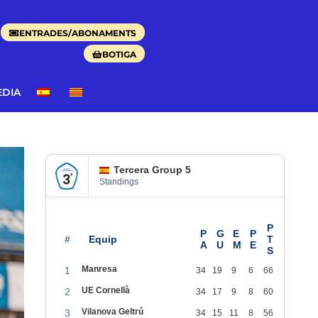
ENTRADES/ABONAMENTS
BOTIGA
EDIA
Tercera Group 5
Standings
#
Manresa
1
34
19
9
6
66
UE Cornellà
2
34
17
9
8
60
Vilanova Geltrú
3
34
15
11
8
56