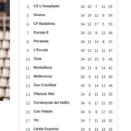
CE L'Hospitalet
4
34
16
7
11
55
Grama
5
34
14
12
8
54
CF Badalona
6
34
12
17
5
53
Europa II
7
34
13
9
12
48
Peralada
8
34
11
14
9
47
L'Escala
9
34
12
11
11
47
Tona
10
34
10
15
9
45
Montañesa
11
34
11
9
14
42
Mollerussa
12
34
9
13
12
40
San Cristóbal
13
34
8
14
12
38
Vilassar Mar
14
34
8
11
15
35
Cerdanyola del Vallès
15
34
6
17
11
35
Can Vidalet
16
34
8
9
17
33
Vic
17
34
7
11
16
32
Lleida Esportiu
18
34
4
14
16
26