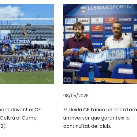
08/05/2026
 perd davant el CF
El Lleida CF tanca un acord a
a Geltrú al Camp
un inversor que garanteix la
2).
continuïtat del club.