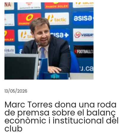
f
i
q
u
e
m
l
e
s
a
c
13/05/2026
c
Marc Torres dona una roda
i
de premsa sobre el balanç
o
econòmic i institucional del
n
club
s