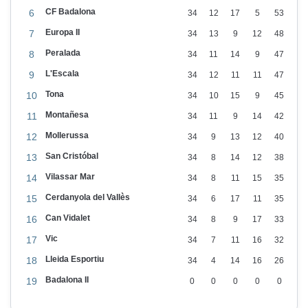
CF Badalona
6
34
12
17
5
53
Europa II
7
34
13
9
12
48
Peralada
8
34
11
14
9
47
L'Escala
9
34
12
11
11
47
Tona
10
34
10
15
9
45
Montañesa
11
34
11
9
14
42
Mollerussa
12
34
9
13
12
40
San Cristóbal
13
34
8
14
12
38
Vilassar Mar
14
34
8
11
15
35
Cerdanyola del Vallès
15
34
6
17
11
35
Can Vidalet
16
34
8
9
17
33
Vic
17
34
7
11
16
32
Lleida Esportiu
18
34
4
14
16
26
Badalona II
19
0
0
0
0
0