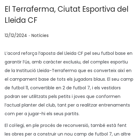
El Terraferma, Ciutat Esportiva del
Lleida CF
.
p
P
12/12/2024
Notícies
o
u
s
b
L’acord reforça l’aposta del Lleida CF pel seu futbol base en
a
l
garantir l’ús, amb caràcter exclusiu, del complex esportiu
t
i
de la Institució Lleida-Terraferma que es converteix així en
e
c
el campament base de tots els jugadors blaus. El seu camp
n
a
de futbol 11, convertible en 2 de futbol 7, i els vestidors
t
podran ser utilitzats pels petits i joves que conformen
a
l’actual planter del club, tant per a realitzar entrenaments
com per a jugar-hi els seus partits.
El col·legi, en ple procés de reconversió, també està fent
les obres per a construir un nou camp de futbol 7, un altre