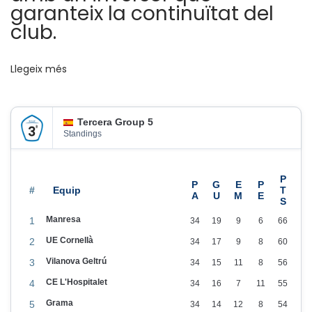
garanteix la continuïtat del
L
club.
L
A
Llegeix més
!
!
!
Tercera Group 5
Standings
#
Manresa
1
34
19
9
6
66
UE Cornellà
2
34
17
9
8
60
Vilanova Geltrú
3
34
15
11
8
56
CE L'Hospitalet
4
34
16
7
11
55
Grama
5
34
14
12
8
54