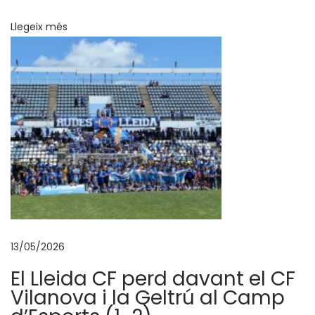
a
Llegeix més
m
b
e
l
S
R
C
L
l
e
i
13/05/2026
d
a
El Lleida CF perd davant el CF
P
Vilanova i la Geltrú al Camp
e