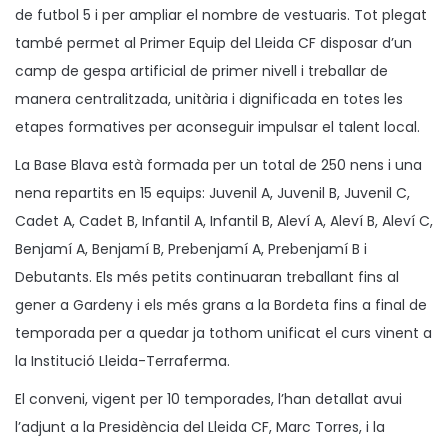
de futbol 5 i per ampliar el nombre de vestuaris. Tot plegat
també permet al Primer Equip del Lleida CF disposar d’un
camp de gespa artificial de primer nivell i treballar de
manera centralitzada, unitària i dignificada en totes les
etapes formatives per aconseguir impulsar el talent local.
La Base Blava està formada per un total de 250 nens i una
nena repartits en 15 equips: Juvenil A, Juvenil B, Juvenil C,
Cadet A, Cadet B, Infantil A, Infantil B, Aleví A, Aleví B, Aleví C,
Benjamí A, Benjamí B, Prebenjamí A, Prebenjamí B i
Debutants. Els més petits continuaran treballant fins al
gener a Gardeny i els més grans a la Bordeta fins a final de
temporada per a quedar ja tothom unificat el curs vinent a
la Institució Lleida-Terraferma.
El conveni, vigent per 10 temporades, l’han detallat avui
l’adjunt a la Presidència del Lleida CF, Marc Torres, i la