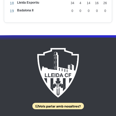
Lleida Esportiu
18
34
4
14
16
26
Badalona II
19
0
0
0
0
0
Vols parlar amb nosaltres?