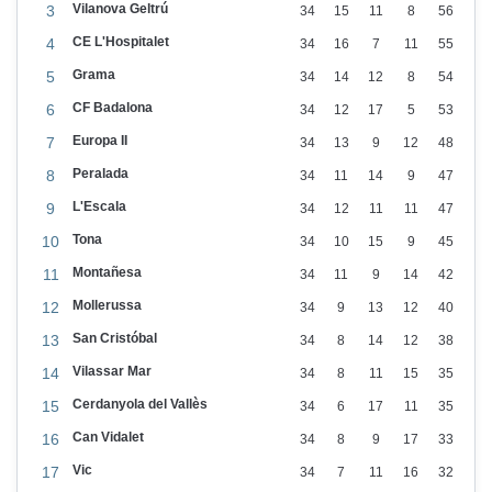
Vilanova Geltrú
3
34
15
11
8
56
CE L'Hospitalet
4
34
16
7
11
55
Grama
5
34
14
12
8
54
CF Badalona
6
34
12
17
5
53
Europa II
7
34
13
9
12
48
Peralada
8
34
11
14
9
47
L'Escala
9
34
12
11
11
47
Tona
10
34
10
15
9
45
Montañesa
11
34
11
9
14
42
Mollerussa
12
34
9
13
12
40
San Cristóbal
13
34
8
14
12
38
Vilassar Mar
14
34
8
11
15
35
Cerdanyola del Vallès
15
34
6
17
11
35
Can Vidalet
16
34
8
9
17
33
Vic
17
34
7
11
16
32