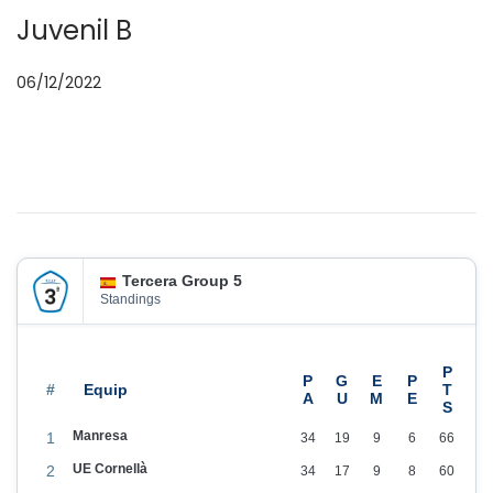
Juvenil B
p
06/12/2022
o
s
a
t
e
n
Tercera Group 5
Standings
#
Manresa
1
34
19
9
6
66
UE Cornellà
2
34
17
9
8
60