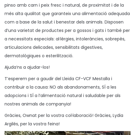
pinso amb carn i peix fresc i natural, de proximitat i de la
més alta qualitat que garanteix una alimentació adequada
com a base de la salut i benestar dels animals. Disposen
d’una varietat de productes per a gossos i gats i també per
a necessitats especials: al·lèrgies, intoleràncies, sobrepès,
articulacions delicades, sensibilitats digestives,
dermatològiques o esterilització.
Ajuda’ns a ajudar-los!
T’esperem per a gaudir del Lleida CF-VCF Mestalla i
contribuir a la causa: NO als abandonaments, SÍ a les
adopcions i SÍ a l’alimentació natural i saludable per als
nostres animals de companyia!
Gràcies, Ownat per la vostra col·laboració! Gràcies, Lydia
Argilés, per la vostra feina!