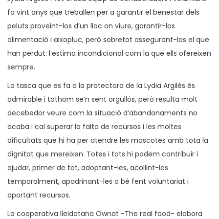
fa vint anys que treballen per a garantir el benestar dels
peluts proveint-los d’un lloc on viure, garantir-los
alimentació i aixopluc, però sobretot assegurant-los el que
han perdut: l’estima incondicional com la que ells ofereixen
sempre.
La tasca que es fa a la protectora de la Lydia Argilés és
admirable i tothom se’n sent orgullós, però resulta molt
decebedor veure com la situació d’abandonaments no
acaba i cal superar la falta de recursos i les moltes
dificultats que hi ha per atendre les mascotes amb tota la
dignitat que mereixen. Totes i tots hi podem contribuir i
ajudar, primer de tot, adoptant-les, acollint-les
temporalment, apadrinant-les o bé fent voluntariat i
aportant recursos.
La cooperativa lleidatana Ownat -The real food- elabora