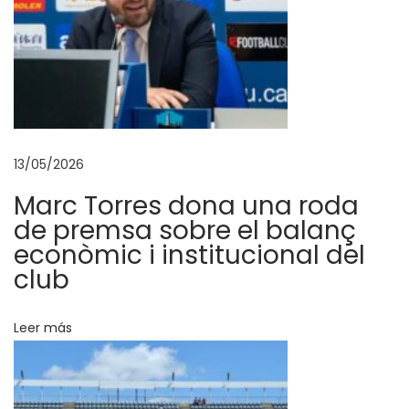
n
t
r
a
e
n
p
13/05/2026
r
Marc Torres dona una roda
e
de premsa sobre el balanç
c
econòmic i institucional del
o
club
n
c
Leer más
u
r
s