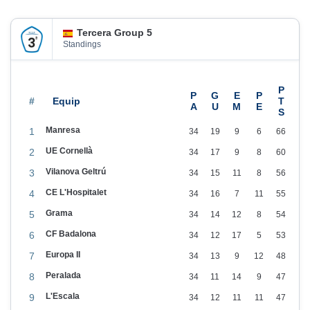
m
p
Tercera Group 5
d
Standings
’
E
s
#
p
Manresa
1
34
19
9
6
66
o
UE Cornellà
2
34
17
9
8
60
r
Vilanova Geltrú
3
34
15
11
8
56
t
CE L'Hospitalet
4
34
16
7
11
55
s
Grama
5
34
14
12
8
54
CF Badalona
6
34
12
17
5
53
Europa II
7
34
13
9
12
48
Peralada
8
34
11
14
9
47
L'Escala
9
34
12
11
11
47