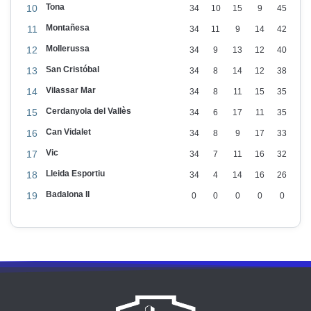
Tona
10
34
10
15
9
45
Montañesa
11
34
11
9
14
42
Mollerussa
12
34
9
13
12
40
San Cristóbal
13
34
8
14
12
38
Vilassar Mar
14
34
8
11
15
35
Cerdanyola del Vallès
15
34
6
17
11
35
Can Vidalet
16
34
8
9
17
33
Vic
17
34
7
11
16
32
Lleida Esportiu
18
34
4
14
16
26
Badalona II
19
0
0
0
0
0