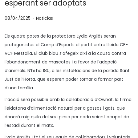
esperant ser adoptats
.
P
P
1
08/04/2025
Noticias
u
u
0
b
b
/
Els quatre potes de la protectora Lydia Argilés seran
l
l
0
protagonistes al Camp d’Esports al partit entre Lleida CF-
i
i
4
VCF Mestalla. El club blau s’afegeix així a la causa contra
c
c
/
l’abandonament de mascotes i a favor de l’adopció
a
a
2
d’animals. N’hi ha 180, a les instal·lacions de la partida Sant
d
d
0
Just de l’Horta, que esperen poder tornar a formar part
o
o
2
d’una família.
e
e
5
L’acció serà possible amb la col·laboració d’Ownat, la firma
l
n
lleidatana d’alimentació natural per a gossos i gats, que
donarà mig quilo del seu pinso per cada seient ocupat de
l’estadi durant el matx.
Lydia Argilés i tot el seu equip de col·laboradors i voluntaris