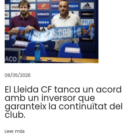
e
e
x
c
e
p
c
i
o
08/05/2026
n
El Lleida CF tanca un acord
a
amb un inversor que
l
garanteix la continuïtat del
a
club.
l
C
Leer más
a