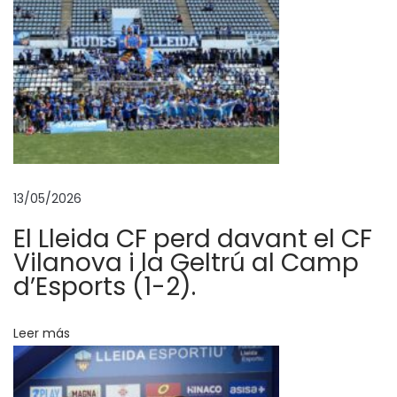
d
e
c
r
e
d
i
t
13/05/2026
o
r
El Lleida CF perd davant el CF
s
Vilanova i la Geltrú al Camp
U
d’Esports (1-2).
n
O
Leer más
n
z