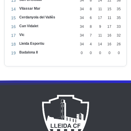
13
34
8
14
12
38
Vilassar Mar
14
34
8
11
15
35
Cerdanyola del Vallès
15
34
6
17
11
35
Can Vidalet
16
34
8
9
17
33
Vic
17
34
7
11
16
32
Lleida Esportiu
18
34
4
14
16
26
Badalona II
19
0
0
0
0
0