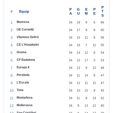
e
6
l
#
Manresa
1
34
19
9
6
66
UE Cornellà
2
34
17
9
8
60
Vilanova Geltrú
3
34
15
11
8
56
CE L'Hospitalet
4
34
16
7
11
55
Grama
5
34
14
12
8
54
CF Badalona
6
34
12
17
5
53
Europa II
7
34
13
9
12
48
Peralada
8
34
11
14
9
47
L'Escala
9
34
12
11
11
47
Tona
10
34
10
15
9
45
Montañesa
11
34
11
9
14
42
Mollerussa
12
34
9
13
12
40
San Cristóbal