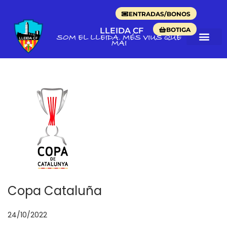
ENTRADAS/BONOS
BOTIGA
LLEIDA CF
SOM EL LLEIDA. MÉS VIUS QUE
MAI
Copa Cataluña
P
24/10/2022