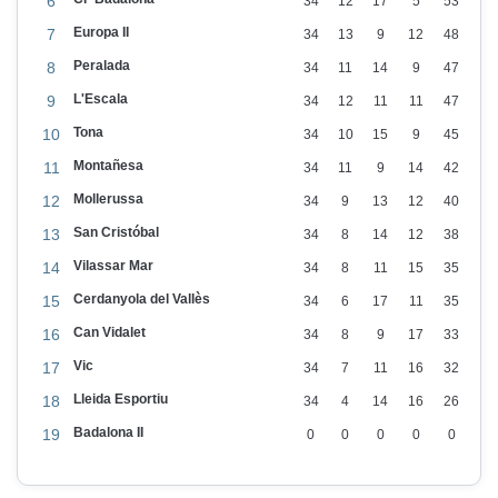
6
34
12
17
5
53
Europa II
7
34
13
9
12
48
Peralada
8
34
11
14
9
47
L'Escala
9
34
12
11
11
47
Tona
10
34
10
15
9
45
Montañesa
11
34
11
9
14
42
Mollerussa
12
34
9
13
12
40
San Cristóbal
13
34
8
14
12
38
Vilassar Mar
14
34
8
11
15
35
Cerdanyola del Vallès
15
34
6
17
11
35
Can Vidalet
16
34
8
9
17
33
Vic
17
34
7
11
16
32
Lleida Esportiu
18
34
4
14
16
26
Badalona II
19
0
0
0
0
0