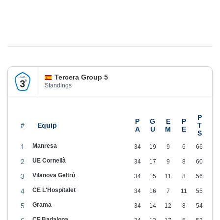
u
b
l
i
c
a
Tercera Group 5
d
Standings
o
e
l
#
Manresa
1
34
19
9
6
66
UE Cornellà
2
34
17
9
8
60
Vilanova Geltrú
3
34
15
11
8
56
CE L'Hospitalet
4
34
16
7
11
55
Grama
5
34
14
12
8
54
CF Badalona