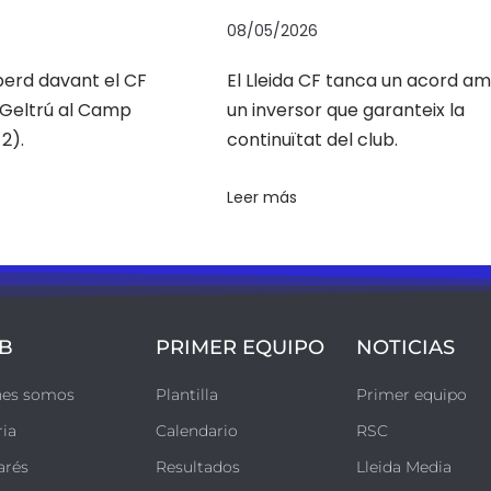
08/05/2026
 perd davant el CF
El Lleida CF tanca un acord a
a Geltrú al Camp
un inversor que garanteix la
2).
continuïtat del club.
Leer más
B
PRIMER EQUIPO
NOTICIAS
nes somos
Plantilla
Primer equipo
ria
Calendario
RSC
arés
Resultados
Lleida Media