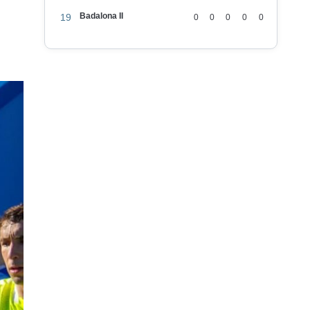
Badalona II
19
0
0
0
0
0