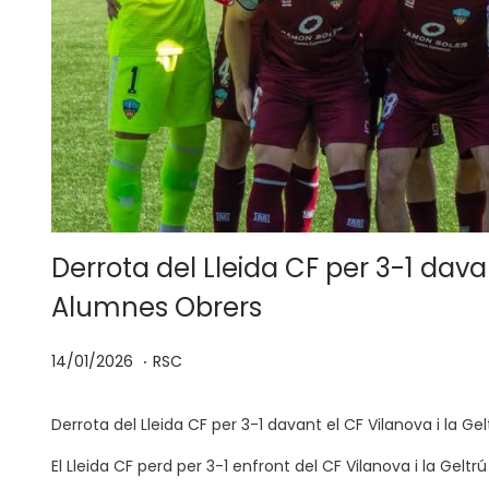
Derrota del Lleida CF per 3-1 davan
Alumnes Obrers
.
P
P
1
14/01/2026
RSC
u
u
4
b
b
/
Derrota del Lleida CF per 3-1 davant el CF Vilanova i la G
l
l
0
El Lleida CF perd per 3-1 enfront del CF Vilanova i la Gelt
i
i
1