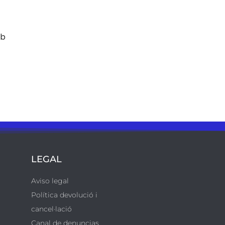
mb
LEGAL
Aviso legal
Política devolució i
cancel·lació
Canal de denuncias