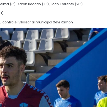
 Selma (3′), Aarón Bocado (18′), Joan Torrents (28′).
-1)
00 contra el Vilassar al municipal Xevi Ramon.