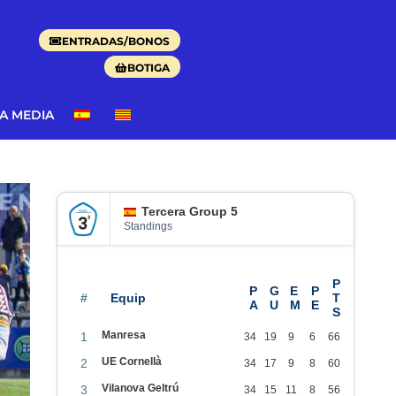
ENTRADAS/BONOS
BOTIGA
DA MEDIA
Tercera Group 5
Standings
#
Manresa
1
34
19
9
6
66
UE Cornellà
2
34
17
9
8
60
Vilanova Geltrú
3
34
15
11
8
56