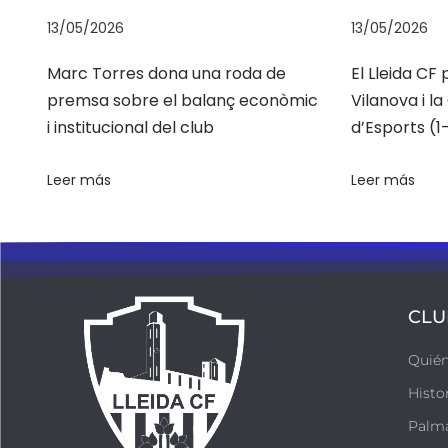
C
13/05/2026
13/05/2026
F
Marc Torres dona una roda de
El Lleida CF
e
premsa sobre el balanç econòmic
Vilanova i l
n
i institucional del club
d’Esports (1-
f
r
Leer más
Leer más
o
n
t
d
e
CLU
l
F
Quié
C
Histo
l
Palm
’