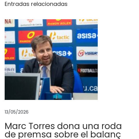
Entradas relacionadas
o
s
q
u
e
e
l
d
e
p
o
r
t
13/05/2026
e
Marc Torres dona una roda
s
de premsa sobre el balanç
e