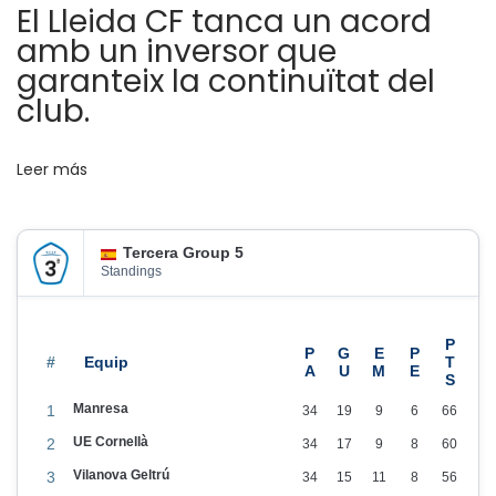
El Lleida CF tanca un acord
c
amb un inversor que
i
garanteix la continuïtat del
m
club.
i
e
n
Leer más
t
o
Tercera Group 5
p
Standings
a
r
a
#
l
Manresa
1
34
19
9
6
66
o
UE Cornellà
2
34
17
9
8
60
s
Vilanova Geltrú
j
3
34
15
11
8
56