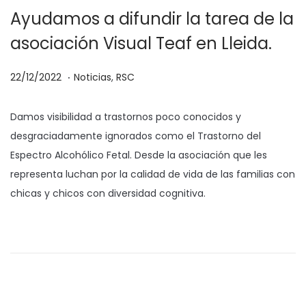
Ayudamos a difundir la tarea de la
asociación Visual Teaf en Lleida.
.
P
P
2
22/12/2022
Noticias
,
RSC
u
u
1
b
b
/
Damos visibilidad a trastornos poco conocidos y
l
l
0
desgraciadamente ignorados como el Trastorno del
i
i
3
Espectro Alcohólico Fetal. Desde la asociación que les
c
c
/
representa luchan por la calidad de vida de las familias con
a
a
2
chicas y chicos con diversidad cognitiva.
d
d
0
H
o
o
2
a
e
e
3
g
l
n
a
m