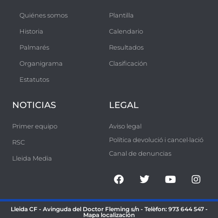
s
Quiénes somos
Plantilla
a
Historia
Calendario
c
o
Palmarés
Resultados
n
Organigrama
Clasificación
t
Estatutos
r
a
NOTICIAS
LEGAL
e
Primer equipo
Aviso legal
l
Política devolució i cancel·lació
c
RSC
Canal de denuncias
á
Lleida Media
n
c
e
Lleida CF - Avinguda del Doctor Fleming s/n - Telèfon:
973 644 547
-
r
Mapa localización