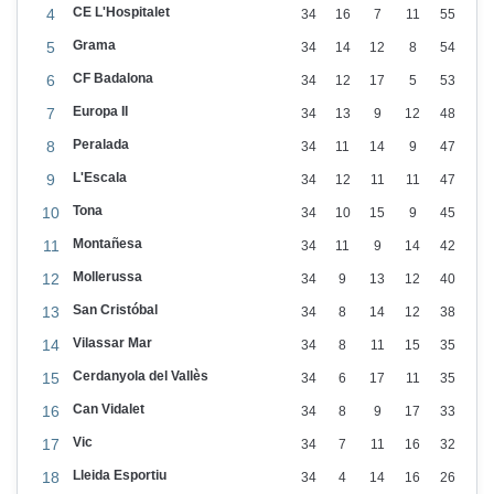
ó
CE L'Hospitalet
4
34
16
7
11
55
v
Grama
5
34
14
12
8
54
e
CF Badalona
6
34
12
17
5
53
n
Europa II
7
34
13
9
12
48
e
Peralada
8
34
11
14
9
47
s
L'Escala
9
34
12
11
11
47
t
Tona
10
34
10
15
9
45
u
Montañesa
11
34
11
9
14
42
t
Mollerussa
12
34
9
13
12
40
e
San Cristóbal
13
34
8
14
12
38
l
Vilassar Mar
14
34
8
11
15
35
a
Cerdanyola del Vallès
15
34
6
17
11
35
d
Can Vidalet
16
34
8
9
17
33
o
Vic
s
17
34
7
11
16
32
.
Lleida Esportiu
18
34
4
14
16
26