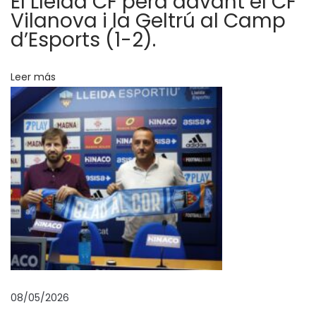
El Lleida CF perd davant el CF
e
Vilanova i la Geltrú al Camp
v
d’Esports (1-2).
a
l
Leer más
o
r
e
s
y
d
e
e
s
p
a
08/05/2026
r