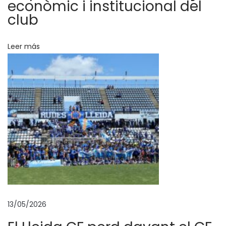
econòmic i institucional del
a
club
u
n
Leer más
a
h
e
r
r
a
m
i
e
n
t
a
13/05/2026
d