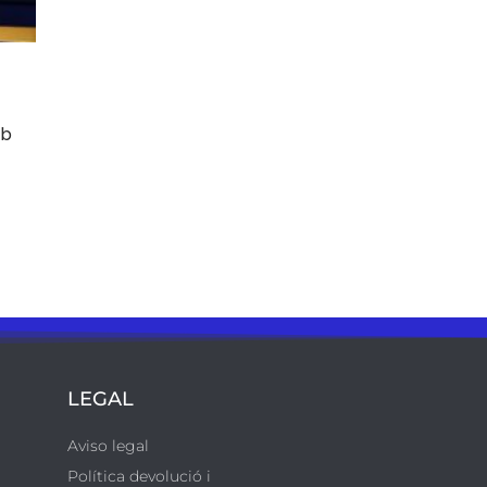
mb
LEGAL
Aviso legal
Política devolució i