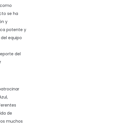
e como
cto se ha
ón y
rca potente y
 del equipo
deporte del
r
patrocinar
zul,
iferentes
ida de
otros muchos