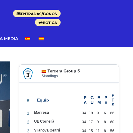
ENTRADAS/BONOS
BOTIGA
DA MEDIA
Tercera Group 5
Standings
#
Manresa
1
34
19
9
6
66
UE Cornellà
2
34
17
9
8
60
Vilanova Geltrú
3
34
15
11
8
56