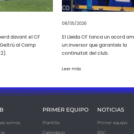
08/05/2026
 perd davant el CF
El Lleida CF tanca un acord a
a Geltrú al Camp
un inversor que garanteix la
2).
continuïtat del club.
Leer más
B
PRIMER EQUIPO
NOTICIAS
nes somos
Plantilla
Primer equipo
ria
Calendario
RSC