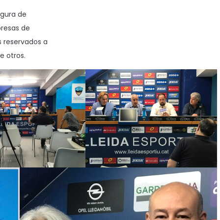
igura de
presas de
s reservados a
e otros.