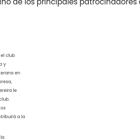
o de los principales patrocinadores 
el club
a y
eterana en
presa,
reira le
club.
tos
ibuirá a la
 la