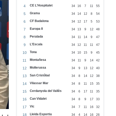
CE L'Hospitalet
4
34
16
7
11
55
Grama
5
34
14
12
8
54
CF Badalona
6
34
12
17
5
53
Europa II
7
34
13
9
12
48
Peralada
8
34
11
14
9
47
L'Escala
9
34
12
11
11
47
Tona
10
34
10
15
9
45
Montañesa
11
34
11
9
14
42
Mollerussa
12
34
9
13
12
40
San Cristóbal
13
34
8
14
12
38
Vilassar Mar
14
34
8
11
15
35
Cerdanyola del Vallès
15
34
6
17
11
35
Can Vidalet
16
34
8
9
17
33
Vic
17
34
7
11
16
32
Lleida Esportiu
18
34
4
14
16
26