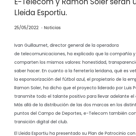
E-Telecom y Ramon Soler serán un
Lleida Esportiu.
.
P
P
0
25/05/2022
Noticias
u
u
4
b
b
/
Ivan Guillaumet, director general de la operadora
l
l
0
de telecomunicaciones, ha explicado que la compañía y 
i
i
2
comparten los mismos valores: honestidad, transparenci
c
c
/
saber hacer. En cuanto a la ferretería leridana, qué es v
a
a
2
la esponsorización del fútbol azul, el propietario de la em
d
d
0
Ramon Soler, ha dicho que el proyecto liderado por Luis Pe
o
o
2
transmite todo el talante positivo para llevar adelante el 
e
e
3
Más allá de la distribución de las dos marcas en los distin
l
n
puntos del Campo de Deportes, e-Telecom también contr
transición digital del club.
El Lleida Esportiu ha presentado su Plan de Patrocinio con