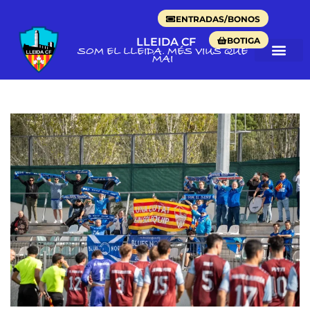
ENTRADAS/BONOS
BOTIGA
LLEIDA CF
SOM EL LLEIDA. MÉS VIUS QUE
MAI