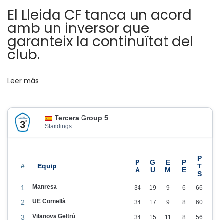
p
El Lleida CF tanca un acord
o
amb un inversor que
r
garanteix la continuïtat del
t
club.
s
P
Leer más
r
i
m
Tercera Group 5
e
Standings
r
a
v
#
i
Manresa
1
34
19
9
6
66
c
UE Cornellà
2
34
17
9
8
60
t
Vilanova Geltrú
3
34
15
11
8
56