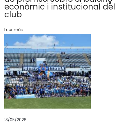
r
econòmic i institucional del
0
club
–
2
Leer más
c
o
n
t
r
a
e
l
C
F
P
13/05/2026
e