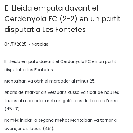
El Lleida empata davant el
Cerdanyola FC (2-2) en un partit
disputat a Les Fontetes
.
P
P
0
04/11/2025
Noticias
u
u
4
b
b
/
El Lleida empata davant el Cerdanyola FC en un partit
l
l
1
disputat a Les Fontetes.
i
i
1
Montalban va obrir el marcador al minut 25.
c
c
/
Abans de marxar als vestuaris Russo va ficar de nou les
a
a
2
taules al marcador amb un golàs des de fora de l’àrea
d
d
0
(45+3′).
o
o
2
e
e
5
Només iniciar la segona meitat Montalban va tornar a
l
n
avançar els locals (46′).