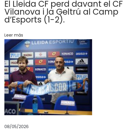
r
El Lleida CF perd davant el CF
a
Vilanova i la Geltrú al Camp
l
d’Esports (1-2).
a
d
Leer más
a
a
l
C
a
m
p
d
’
E
s
08/05/2026