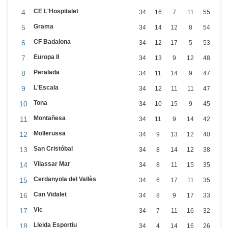
ò
CE L'Hospitalet
4
34
16
7
11
55
r
Grama
i
5
34
14
12
8
54
a
CF Badalona
6
34
12
17
5
53
d
Europa II
7
34
13
9
12
48
e
Peralada
8
34
11
14
9
47
l
L'Escala
9
34
12
11
11
47
L
Tona
10
34
10
15
9
45
l
Montañesa
11
34
11
9
14
42
e
Mollerussa
12
34
9
13
12
40
i
San Cristóbal
13
34
8
14
12
38
d
Vilassar Mar
14
34
8
11
15
35
a
Cerdanyola del Vallès
15
34
6
17
11
35
C
Can Vidalet
16
34
8
9
17
33
F
Vic
17
34
7
11
16
32
c
Lleida Esportiu
18
34
4
14
16
26