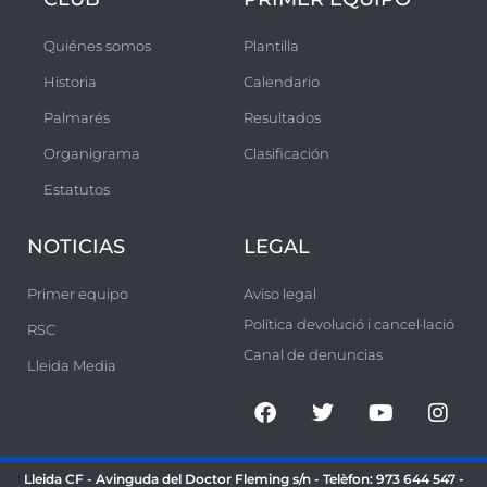
a
a
Quiénes somos
Plantilla
l
Historia
Calendario
C
Palmarés
Resultados
a
m
Organigrama
Clasificación
p
Estatutos
d
’
NOTICIAS
LEGAL
E
Primer equipo
Aviso legal
s
Política devolució i cancel·lació
RSC
p
Canal de denuncias
o
Lleida Media
r
t
s
Lleida CF - Avinguda del Doctor Fleming s/n - Telèfon:
973 644 547
-