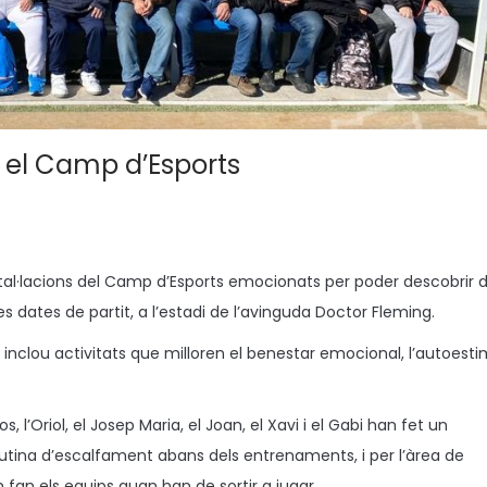
en el Camp d’Esports
instal·lacions del Camp d’Esports emocionats per poder descobrir 
 les dates de partit, a l’estadi de l’avinguda Doctor Fleming.
 inclou activitats que milloren el benestar emocional, l’autoesti
rlos, l’Oriol, el Josep Maria, el Joan, el Xavi i el Gabi han fet un
rutina d’escalfament abans dels entrenaments, i per l’àrea de
m fan els equips quan han de sortir a jugar.