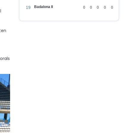
Badalona II
19
0
0
0
0
0
l
eten
orals