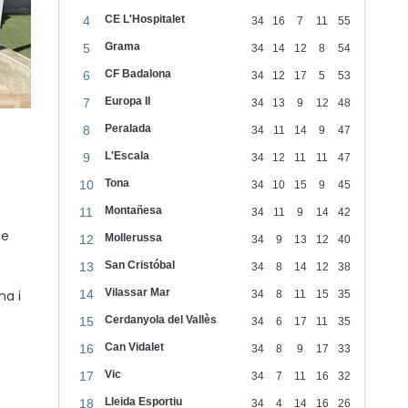
CE L'Hospitalet
4
34
16
7
11
55
Grama
5
34
14
12
8
54
CF Badalona
6
34
12
17
5
53
Europa II
7
34
13
9
12
48
Peralada
8
34
11
14
9
47
L'Escala
9
34
12
11
11
47
Tona
10
34
10
15
9
45
Montañesa
11
34
11
9
14
42
de
Mollerussa
12
34
9
13
12
40
San Cristóbal
13
34
8
14
12
38
Vilassar Mar
14
ma i
34
8
11
15
35
Cerdanyola del Vallès
15
34
6
17
11
35
Can Vidalet
16
34
8
9
17
33
Vic
17
34
7
11
16
32
Lleida Esportiu
18
34
4
14
16
26