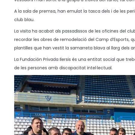
e
e
3
l
n
A la sala de premsa, han emulat la tasca dels i de les peri
club blau.
La visita ha acabat als passadissos de les oficines del c
recordar les obres de remodelació del Camp d’Esports, qua
plantilles que han vestit la samarreta blava al llarg dels a
La Fundación Privada Ilersis és una entitat social que treba
de les persones amb discapacitat intel·lectual.