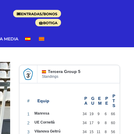
ENTRADAS/BONOS
BOTIGA
DA MEDIA
Tercera Group 5
Standings
#
Manresa
1
34
19
9
6
66
UE Cornellà
2
34
17
9
8
60
Vilanova Geltrú
3
34
15
11
8
56