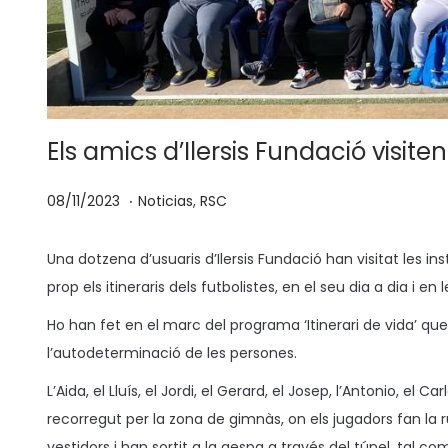
Els amics d’Ilersis Fundació visit
.
P
P
1
08/11/2023
Noticias
,
RSC
u
u
7
b
b
/
Una dotzena d’usuaris d’Ilersis Fundació han visitat les 
l
l
1
prop els itineraris dels futbolistes, en el seu dia a dia i en
i
i
1
Ho han fet en el marc del programa ‘Itinerari de vida’ que
c
c
/
l’autodeterminació de les persones.
a
a
2
L’Aida, el Lluís, el Jordi, el Gerard, el Josep, l’Antonio, el Ca
d
d
0
recorregut per la zona de gimnàs, on els jugadors fan la 
o
o
2
vestidors i han sortit a la gespa a través del túnel, tal co