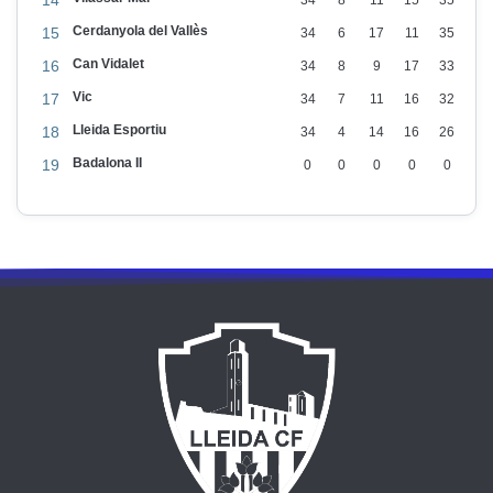
t
Cerdanyola del Vallès
15
34
6
17
11
35
i
Can Vidalet
16
34
8
9
17
33
u
Vic
17
34
7
11
16
32
b
Lleida Esportiu
18
34
4
14
16
26
u
Badalona II
s
19
0
0
0
0
0
c
a
v
a