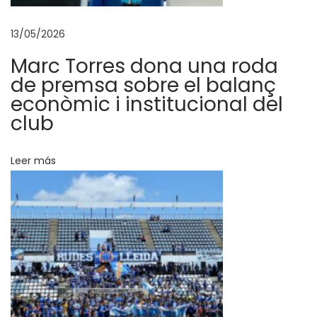
l
L
13/05/2026
l
Marc Torres dona una roda
e
de premsa sobre el balanç
i
econòmic i institucional del
d
club
a
E
Leer más
s
p
o
r
t
i
u
J