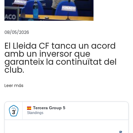
á
r
i
o
08/05/2026
,
El Lleida CF tanca un acord
e
amb un inversor que
l
garanteix la continuïtat del
s
club.
r
e
Leer más
f
o
r
Tercera Group 5
ç
Standings
o
s