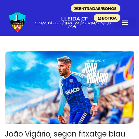
ENTRADAS/BONOS
BOTIGA
LLEIDA CF
SOM EL LLEIDA. MÉS VIUS QUE
MAI
João Vigário, segon fitxatge blau