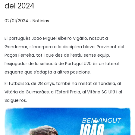
del 2024
.
P
P
02/01/2024
Noticias
u
u
b
b
El portuguès João Miguel Ribeiro Vigário, nascut a
l
l
Gondomar, s’incorpora a la disciplina blava. Provinent del
i
i
Paços Ferreira, tot i que des de l’estiu sense equip,
c
c
l’exjugador de la selecció de Portugal U20 és un lateral
a
a
esquerre que s’adapta a altres posicions.
d
d
El futbolista, de 28 anys, també ha militat al Tondela, al
o
o
Vitória de Guimarães, a l’Estoril Praia, al Vitória SC U19 i al
e
e
Salgueiros.
l
n