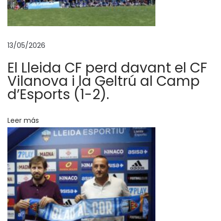
o
n
B
13/05/2026
a
k
El Lleida CF perd davant el CF
e
Vilanova i la Geltrú al Camp
r
d’Esports (1-2).
o
i
Leer más
J
o
ã
o
V
i
g