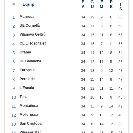
q
#
u
Manresa
1
34
19
9
6
66
e
UE Cornellà
2
34
17
9
8
60
e
Vilanova Geltrú
3
34
15
11
8
56
l
CE L'Hospitalet
4
34
16
7
11
55
L
Grama
l
5
34
14
12
8
54
e
CF Badalona
6
34
12
17
5
53
i
Europa II
7
34
13
9
12
48
d
Peralada
8
34
11
14
9
47
a
L'Escala
9
34
12
11
11
47
E
Tona
10
34
10
15
9
45
s
Montañesa
11
34
11
9
14
42
p
Mollerussa
12
34
9
13
12
40
o
San Cristóbal
13
34
8
14
12
38
r
Vilassar Mar
14
34
8
11
15
35