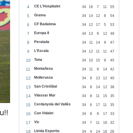
CE L'Hospitalet
4
34
16
7
11
55
Grama
5
34
14
12
8
54
CF Badalona
6
34
12
17
5
53
Europa II
7
34
13
9
12
48
Peralada
8
34
11
14
9
47
L'Escala
9
34
12
11
11
47
Tona
10
34
10
15
9
45
Montañesa
11
34
11
9
14
42
Mollerussa
12
34
9
13
12
40
San Cristóbal
13
34
8
14
12
38
Vilassar Mar
14
34
8
11
15
35
Cerdanyola del Vallès
15
34
6
17
11
35
u!!
Can Vidalet
16
34
8
9
17
33
Vic
17
34
7
11
16
32
Lleida Esportiu
18
34
4
14
16
26