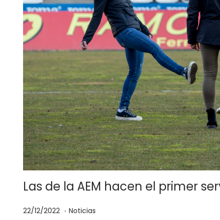
Las de la AEM hacen el primer serv
.
P
P
2
22/12/2022
Noticias