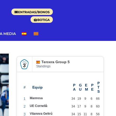
ENTRADAS/BONOS
BOTIGA
DA MEDIA
Tercera Group 5
Standings
#
Manresa
1
34
19
9
6
66
UE Cornellà
2
34
17
9
8
60
Vilanova Geltrú
3
34
15
11
8
56