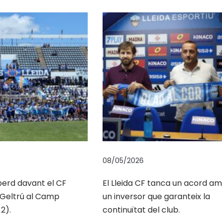
08/05/2026
 perd davant el CF
El Lleida CF tanca un acord a
a Geltrú al Camp
un inversor que garanteix la
2).
continuïtat del club.