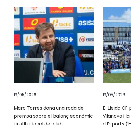
r
t
í
d
e
j
a
d
e
s
e
r
13/05/2026
13/05/2026
e
Marc Torres dona una roda de
El Lleida CF
l
premsa sobre el balanç econòmic
Vilanova i l
e
i institucional del club
d’Esports (1-
n