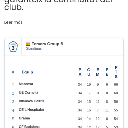
club.
e
i
Leer más
d
a
E
Tercera Group 5
s
Standings
p
o
r
#
t
Manresa
1
34
19
9
6
66
i
UE Cornellà
2
34
17
9
8
60
u
Vilanova Geltrú
3
34
15
11
8
56
e
CE L'Hospitalet
4
34
16
7
11
55
n
Grama
M
5
34
14
12
8
54
a
CF Badalona
6
34
12
17
5
53