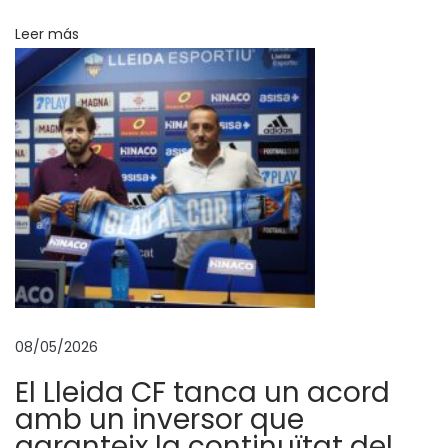
r
Leer más
é
a
c
o
m
p
a
ñ
a
r
á
08/05/2026
a
El Lleida CF tanca un acord
l
amb un inversor que
L
garanteix la continuïtat del
l