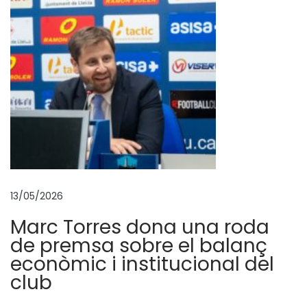
S
e
a
t
6
0
0
d
e
A
13/05/2026
n
Marc Torres dona una roda
t
de premsa sobre el balanç
o
econòmic i institucional del
n
club
i
o