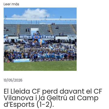
Leer más
M
a
r
t
í
n
y
T
e
r
e
13/05/2026
s
a
El Lleida CF perd davant el CF
F
Vilanova i la Geltrú al Camp
a
d’Esports (1-2).
r