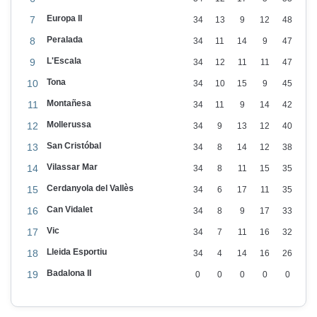
n
Europa II
7
34
13
9
12
48
r
Peralada
8
34
11
14
9
47
e
L'Escala
9
34
12
11
11
47
s
Tona
10
34
10
15
9
45
a
Montañesa
11
34
11
9
14
42
!
Mollerussa
12
34
9
13
12
40
!
San Cristóbal
13
34
8
14
12
38
!
Vilassar Mar
14
34
8
11
15
35
L
Cerdanyola del Vallès
15
34
6
17
11
35
a
Can Vidalet
16
34
8
9
17
33
a
Vic
17
34
7
11
16
32
f
Lleida Esportiu
18
34
4
14
16
26
i
Badalona II
c
19
0
0
0
0
0
i
ó