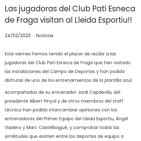
Las jugadoras del Club Patí Esneca
de Fraga visitan al Lleida Esportiu!!
.
P
P
2
24/02/2023
Noticias
u
u
4
b
b
/
Este viernes hemos tenido el placer de recibir a las
l
l
0
jugadoras del Club Patí Esneca de Fraga que han visitado
i
i
2
las instalaciones del Campo de Deportes y han podido
c
c
/
disfrutar de uno de los entrenamientos de la plantilla azul.
a
a
2
Acompañadas de su entrenador Jordi Capdevila, del
d
d
0
presidente Albert Pinyol y de otros miembros del staff
o
o
2
técnico han podido intercambiar opiniones con los
e
e
3
entrenadores del Primer Equipo del Lleida Esportiu, Ángel
l
n
Viadero y Marc Castellsagué, y comprobar todas las
similitudes que existen entre los deportes de equipo a