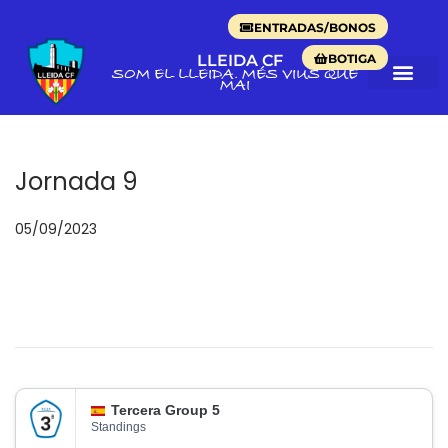
ENTRADAS/BONOS
BOTIGA
LLEIDA CF
SOM EL LLEIDA. MÉS VIUS QUE
MAI
Jornada 9
P
05/09/2023
3
u
0
b
/
l
1
i
0
c
/
a
2
Tercera Group 5
d
0
Standings