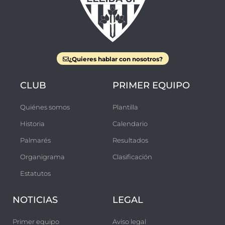
¿Quieres hablar con nosotros?
CLUB
PRIMER EQUIPO
Quiénes somos
Plantilla
Historia
Calendario
Palmarés
Resultados
Organigrama
Clasificación
Estatutos
NOTICIAS
LEGAL
Primer equipo
Aviso legal