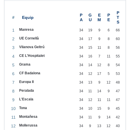
o
2
e
3
l
#
Manresa
1
34
19
9
6
66
UE Cornellà
2
34
17
9
8
60
Vilanova Geltrú
3
34
15
11
8
56
CE L'Hospitalet
4
34
16
7
11
55
Grama
5
34
14
12
8
54
CF Badalona
6
34
12
17
5
53
Europa II
7
34
13
9
12
48
Peralada
8
34
11
14
9
47
L'Escala
9
34
12
11
11
47
Tona
10
34
10
15
9
45
Montañesa
11
34
11
9
14
42
Mollerussa
12
34
9
13
12
40