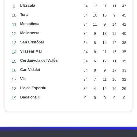
L'Escala
9
34
12
11
11
47
Tona
10
34
10
15
9
45
Montañesa
11
34
11
9
14
42
Mollerussa
12
34
9
13
12
40
San Cristóbal
13
34
8
14
12
38
Vilassar Mar
14
34
8
11
15
35
Cerdanyola del Vallès
15
34
6
17
11
35
Can Vidalet
16
34
8
9
17
33
Vic
17
34
7
11
16
32
Lleida Esportiu
18
34
4
14
16
26
Badalona II
19
0
0
0
0
0