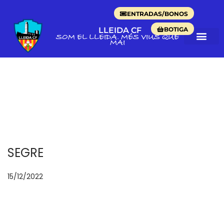
ENTRADAS/BONOS
BOTIGA
LLEIDA CF
SOM EL LLEIDA. MÉS VIUS QUE
MAI
SEGRE
P
15/12/2022
2
u
5
b
/
l
0