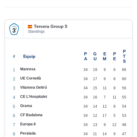
i
2
c
/
a
2
Tercera Group 5
d
0
Standings
o
2
e
6
l
#
Manresa
1
34
19
9
6
66
UE Cornellà
2
34
17
9
8
60
Vilanova Geltrú
3
34
15
11
8
56
CE L'Hospitalet
4
34
16
7
11
55
Grama
5
34
14
12
8
54
CF Badalona
6
34
12
17
5
53
Europa II
7
34
13
9
12
48
Peralada
8
34
11
14
9
47