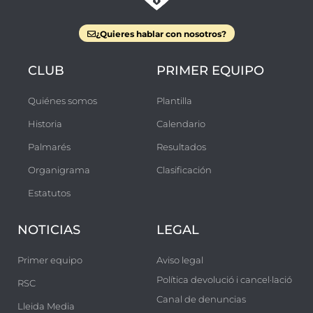
i
p
¿Quieres hablar con nosotros?
o
CLUB
PRIMER EQUIPO
a
z
Quiénes somos
Plantilla
u
Historia
Calendario
l
Palmarés
Resultados
Organigrama
Clasificación
Estatutos
NOTICIAS
LEGAL
Primer equipo
Aviso legal
Política devolució i cancel·lació
RSC
Canal de denuncias
Lleida Media