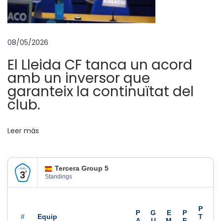
o
r
t
08/05/2026
i
El Lleida CF tanca un acord
u
amb un inversor que
C
garanteix la continuïtat del
o
club.
r
t
Leer más
i
j
o
Tercera Group 5
,
Standings
D
í
e
#