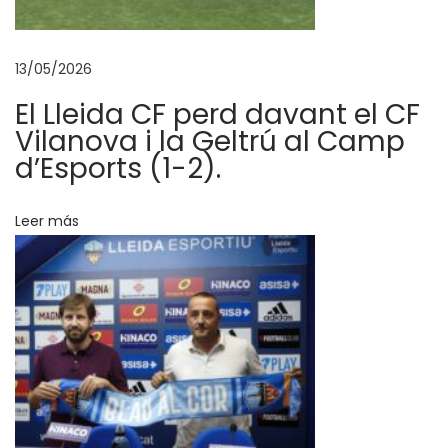
e
r
13/05/2026
o
s
El Lleida CF perd davant el CF
d
Vilanova i la Geltrú al Camp
e
d’Esports (1-2).
l
L
Leer más
l
e
i
d
a
E
s
p