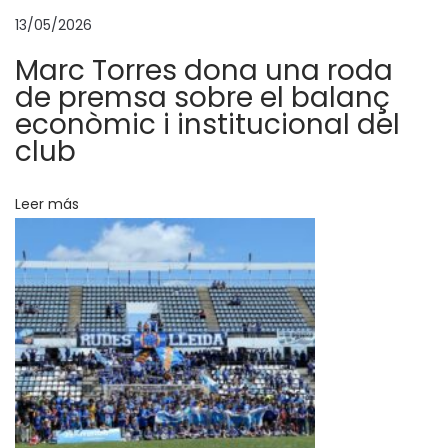
e
13/05/2026
n
Marc Torres dona una roda
t
de premsa sobre el balanç
r
econòmic i institucional del
e
club
n
a
Leer más
d
o
r
d
e
p
o
r
t