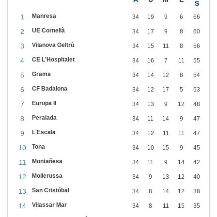
z
Manresa
1
34
19
9
6
66
y
UE Cornellà
2
34
17
9
8
60
S
Vilanova Geltrú
3
34
15
11
8
56
o
CE L'Hospitalet
4
34
16
7
11
55
t
Grama
o
5
34
14
12
8
54
,
CF Badalona
6
34
12
17
5
53
o
Europa II
7
34
13
9
12
48
t
Peralada
8
34
11
14
9
47
r
L'Escala
9
34
12
11
11
47
o
Tona
10
34
10
15
9
45
s
Montañesa
11
34
11
9
14
42
t
Mollerussa
12
34
9
13
12
40
r
San Cristóbal
13
34
8
14
12
38
e
Vilassar Mar
14
34
8
11
15
35
s