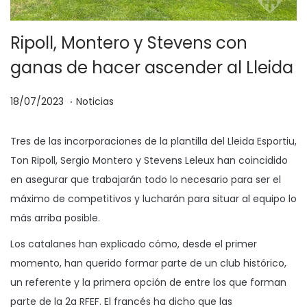
Ripoll, Montero y Stevens con
ganas de hacer ascender al Lleida
.
P
P
0
18/07/2023
Noticias
u
u
3
b
b
/
Tres de las incorporaciones de la plantilla del Lleida Esportiu,
l
l
1
Ton Ripoll, Sergio Montero y Stevens Leleux han coincidido
i
i
0
en asegurar que trabajarán todo lo necesario para ser el
c
c
/
máximo de competitivos y lucharán para situar al equipo lo
a
a
2
más arriba posible.
d
d
0
Los catalanes han explicado cómo, desde el primer
o
o
2
momento, han querido formar parte de un club histórico,
e
e
3
un referente y la primera opción de entre los que forman
l
n
parte de la 2a RFEF. El francés ha dicho que las