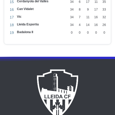
Cerdanyola del Vallès
15
34
6
17
11
35
v
Can Vidalet
16
34
8
9
17
33
a
Vic
17
34
7
11
16
32
l
Lleida Esportiu
18
34
4
14
16
26
o
Badalona II
r
19
0
0
0
0
0
e
s
p
a
r
a
e
l
e
q
u