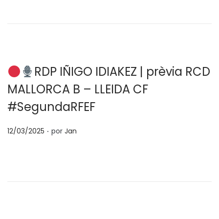
l
0
i
3
c
/
a
2
d
0
RDP IÑIGO IDIAKEZ | prèvia RCD
o
2
MALLORCA B – LLEIDA CF
e
5
#SegundaRFEF
l
.
P
12/03/2025
por
Jan
u
b
l
i
c
a