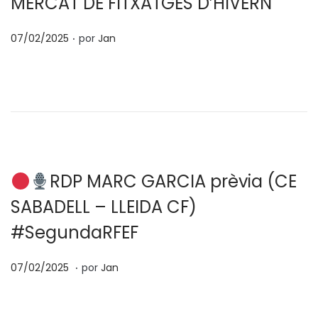
MERCAT DE FITXATGES D’HIVERN
e
5
l
.
P
07/02/2025
por
Jan
u
b
l
i
c
a
d
RDP MARC GARCIA prèvia (CE
o
SABADELL – LLEIDA CF)
e
#SegundaRFEF
l
.
P
0
07/02/2025
por
Jan
u
7
b
/