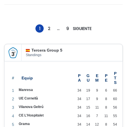
i
1
c
/
a
2
1
2
…
9
SIGUIENTE
d
0
o
2
e
5
Tercera Group 5
l
Standings
#
Manresa
1
34
19
9
6
66
UE Cornellà
2
34
17
9
8
60
Vilanova Geltrú
3
34
15
11
8
56
CE L'Hospitalet
4
34
16
7
11
55
Grama
5
34
14
12
8
54