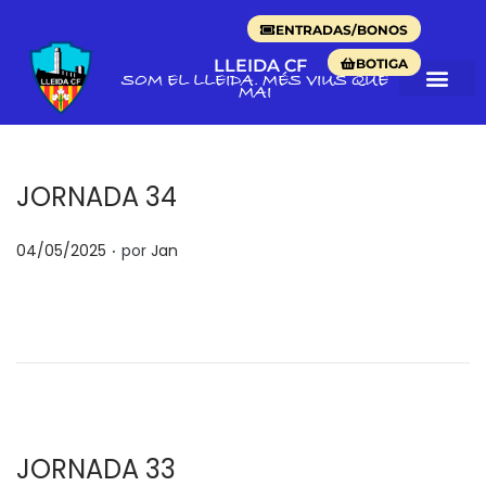
ENTRADAS/BONOS
BOTIGA
LLEIDA CF
SOM EL LLEIDA. MÉS VIUS QUE
MAI
JORNADA 34
.
P
04/05/2025
por
Jan
u
b
l
i
c
a
d
JORNADA 33