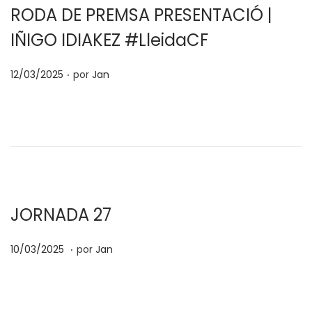
d
RODA DE PREMSA PRESENTACIÓ |
o
IÑIGO IDIAKEZ #LleidaCF
e
l
.
P
12/03/2025
por
Jan
u
b
l
i
c
a
d
JORNADA 27
o
.
P
e
1
10/03/2025
por
Jan
u
l
7
b
/
l
0