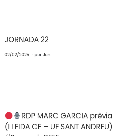
l
0
i
2
c
/
a
2
d
0
JORNADA 22
o
2
.
P
e
1
5
02/02/2025
por
Jan
u
l
1
b
/
l
0
i
2
c
/
a
2
d
0
RDP MARC GARCIA prèvia
o
2
(LLEIDA CF – UE SANT ANDREU)
e
5