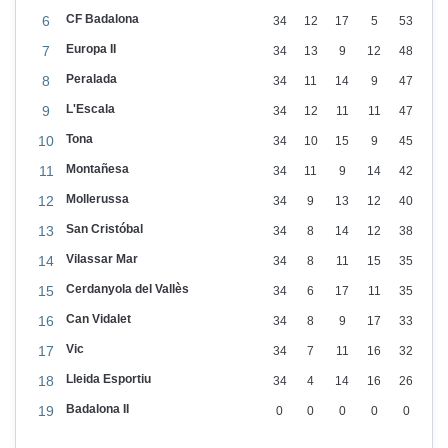
CF Badalona
6
34
12
17
5
53
Europa II
7
34
13
9
12
48
Peralada
8
34
11
14
9
47
L'Escala
9
34
12
11
11
47
Tona
10
34
10
15
9
45
Montañesa
11
34
11
9
14
42
Mollerussa
12
34
9
13
12
40
San Cristóbal
13
34
8
14
12
38
Vilassar Mar
14
34
8
11
15
35
Cerdanyola del Vallès
15
34
6
17
11
35
Can Vidalet
16
34
8
9
17
33
Vic
17
34
7
11
16
32
Lleida Esportiu
18
34
4
14
16
26
Badalona II
19
0
0
0
0
0