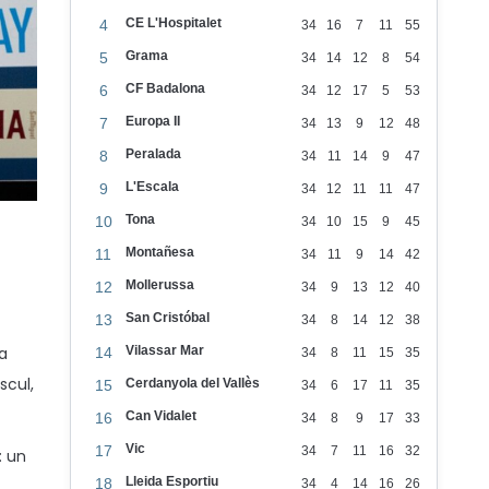
CE L'Hospitalet
4
34
16
7
11
55
Grama
5
34
14
12
8
54
CF Badalona
6
34
12
17
5
53
Europa II
7
34
13
9
12
48
Peralada
8
34
11
14
9
47
L'Escala
9
34
12
11
11
47
Tona
10
34
10
15
9
45
Montañesa
11
34
11
9
14
42
Mollerussa
12
34
9
13
12
40
San Cristóbal
13
34
8
14
12
38
la
Vilassar Mar
14
34
8
11
15
35
scul,
Cerdanyola del Vallès
15
34
6
17
11
35
Can Vidalet
16
34
8
9
17
33
Vic
17
34
7
11
16
32
: un
Lleida Esportiu
18
34
4
14
16
26