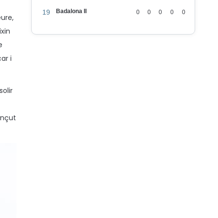
Badalona II
19
0
0
0
0
0
eure,
ixin
e
ar i
olir
ençut