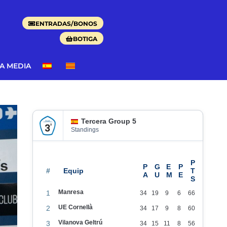
ENTRADAS/BONOS
BOTIGA
DA MEDIA
Tercera Group 5
Standings
#
Manresa
1
34
19
9
6
66
UE Cornellà
2
34
17
9
8
60
Vilanova Geltrú
3
34
15
11
8
56