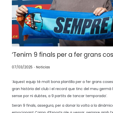
‘Tenim 9 finals per a fer grans cos
.
P
P
07/03/2025
Noticias
u
u
b
b
‘Aquest equip té molt bona plantilla per a fer grans coses’, 
l
l
gran història del club i el record que tinc del meu germ
i
i
sense por ni dubtes, a 9 partits de tancar temporada’.
c
c
Seran 9 finals, assegura, per a donar la volta a la dinàmi
a
a
emocionant Camp d’Esports ple a vessar, sempre amb l’e