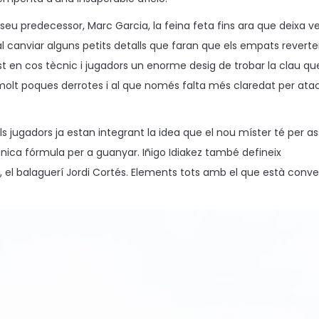
 seu predecessor, Marc Garcia, la feina feta fins ara que deixa v
l canviar alguns petits detalls que faran que els empats reverte
 vist en cos tècnic i jugadors un enorme desig de trobar la clau qu
 molt poques derrotes i al que només falta més claredat per atac
s jugadors ja estan integrant la idea que el nou míster té per ass
, única fórmula per a guanyar. Iñigo Idiakez també defineix
, el balaguerí Jordi Cortés. Elements tots amb el que està conv