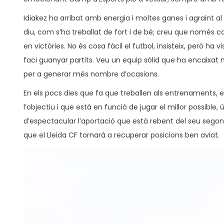
d
d
Idiakez ha arribat amb energia i moltes ganes i agraint al
o
o
diu, com s’ha treballat de fort i de bé; creu que només ca
e
e
en victòries. No és cosa fàcil el futbol, insisteix, però ha
l
n
faci guanyar partits. Veu un equip sòlid que ha encaixat
per a generar més nombre d’ocasions.
En els pocs dies que fa que treballen als entrenaments, el
l’objectiu i que està en funció de jugar el millor possible
d’espectacular l’aportació que està rebent del seu segon
que el Lleida CF tornarà a recuperar posicions ben aviat.