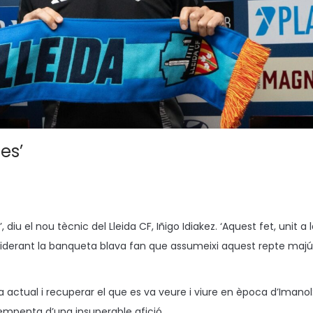
es’
diu el nou tècnic del Lleida CF, Iñigo Idiakez. ‘Aquest fet, unit a 
à liderant la banqueta blava fan que assumeixi aquest repte majú
ca actual i recuperar el que es va veure i viure en època d’Imanol
mpenta d’una insuperable afició.