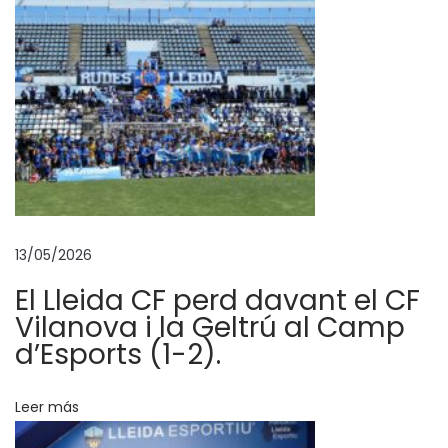
e
!
!
L
e
s
f
u
t
13/05/2026
b
o
El Lleida CF perd davant el CF
l
Vilanova i la Geltrú al Camp
i
d’Esports (1-2).
s
t
Leer más
e