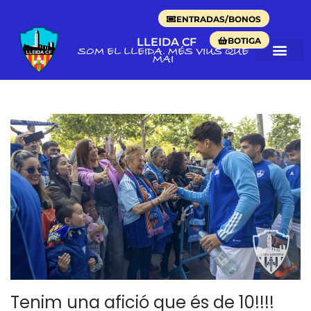
ENTRADAS/BONOS
BOTIGA
LLEIDA CF
SOM EL LLEIDA. MÉS VIUS QUE
MAI
Tenim una afició que és de 10!!!!