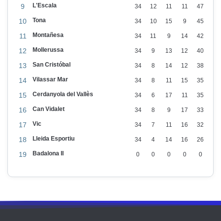
L'Escala
9
34
12
11
11
47
Tona
10
34
10
15
9
45
Montañesa
11
34
11
9
14
42
Mollerussa
12
34
9
13
12
40
San Cristóbal
13
34
8
14
12
38
Vilassar Mar
14
34
8
11
15
35
Cerdanyola del Vallès
15
34
6
17
11
35
Can Vidalet
16
34
8
9
17
33
Vic
17
34
7
11
16
32
Lleida Esportiu
18
34
4
14
16
26
Badalona II
19
0
0
0
0
0