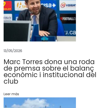
n
d
a
c
i
ó
n
V
13/05/2026
i
Marc Torres dona una roda
v
de premsa sobre el balanç
e
econòmic i institucional del
y
club
C
r
Leer más
e
c