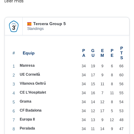
Leer más
q
u
e
Tercera Group 5
s
Standings
#
Manresa
1
34
19
9
6
66
UE Cornellà
2
34
17
9
8
60
Vilanova Geltrú
3
34
15
11
8
56
CE L'Hospitalet
4
34
16
7
11
55
Grama
5
34
14
12
8
54
CF Badalona
6
34
12
17
5
53
Europa II
7
34
13
9
12
48
Peralada
8
34
11
14
9
47