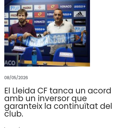
s
d
e
l
’
A
E
M
,
h
08/05/2026
i
El Lleida CF tanca un acord
s
amb un inversor que
t
garanteix la continuïtat del
ò
club.
r
i