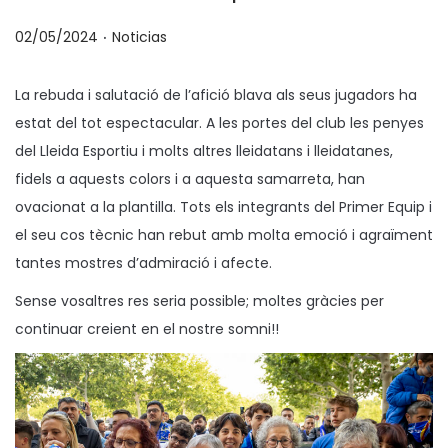
.
P
P
02/05/2024
Noticias
u
u
b
b
La rebuda i salutació de l’afició blava als seus jugadors ha
l
l
estat del tot espectacular. A les portes del club les penyes
i
i
del Lleida Esportiu i molts altres lleidatans i lleidatanes,
c
c
fidels a aquests colors i a aquesta samarreta, han
a
a
ovacionat a la plantilla. Tots els integrants del Primer Equip i
d
d
el seu cos tècnic han rebut amb molta emoció i agraïment
o
o
tantes mostres d’admiració i afecte.
e
e
Sense vosaltres res seria possible; moltes gràcies per
l
n
continuar creient en el nostre somni!!