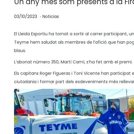
Un any més som presents a la Fir
.
P
P
1
03/10/2023
Noticias
u
u
7
b
b
/
El Lleida Esportiu ha tornat a sortir al carrer participant, u
l
l
1
Teyme hem saludat als membres de l’afició que han pogut
i
i
1
blaus.
c
c
/
L’abonat número 350, Martí Camí, s’ha fet amb el premi
a
a
2
Els capitans Roger Figueras i Toni Vicente han participa
d
d
0
ciutadania i formar part dels esdeveniments més rellevant
o
o
2
e
e
3
l
n