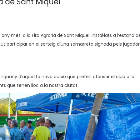
a de Sant Miquel
n any més, a la Fira Agrària de Sant Miquel. Instal·lats a l’estand d
 participar en el sorteig d’una samarreta signada pels jugador
.
t enguany d’aquesta nova acció que pretén atansar el club a la
s que tenen lloc a la nostra ciutat.