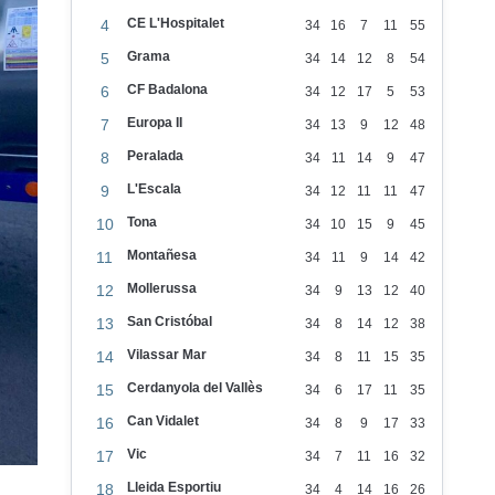
CE L'Hospitalet
4
34
16
7
11
55
Grama
5
34
14
12
8
54
CF Badalona
6
34
12
17
5
53
Europa II
7
34
13
9
12
48
Peralada
8
34
11
14
9
47
L'Escala
9
34
12
11
11
47
Tona
10
34
10
15
9
45
Montañesa
11
34
11
9
14
42
Mollerussa
12
34
9
13
12
40
San Cristóbal
13
34
8
14
12
38
Vilassar Mar
14
34
8
11
15
35
Cerdanyola del Vallès
15
34
6
17
11
35
Can Vidalet
16
34
8
9
17
33
Vic
17
34
7
11
16
32
Lleida Esportiu
18
34
4
14
16
26