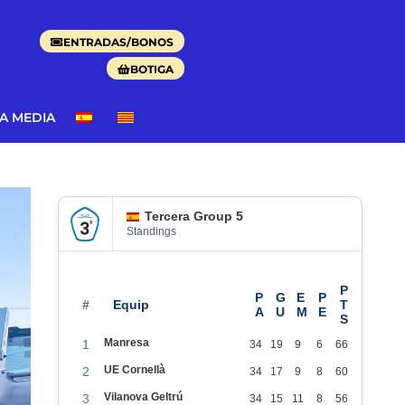
ENTRADAS/BONOS
BOTIGA
DA MEDIA
Tercera Group 5
Standings
#
Manresa
1
34
19
9
6
66
UE Cornellà
2
34
17
9
8
60
Vilanova Geltrú
3
34
15
11
8
56