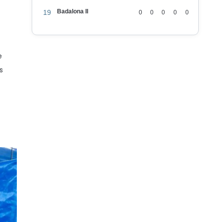
Badalona II
19
0
0
0
0
0
e
s