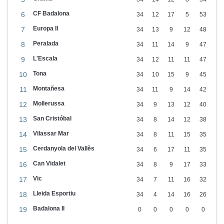
e
CF Badalona
6
34
12
17
5
53
Europa II
7
34
13
9
12
48
Peralada
8
34
11
14
9
47
L'Escala
9
34
12
11
11
47
Tona
10
34
10
15
9
45
Montañesa
11
34
11
9
14
42
Mollerussa
12
34
9
13
12
40
San Cristóbal
13
34
8
14
12
38
Vilassar Mar
14
34
8
11
15
35
Cerdanyola del Vallès
15
34
6
17
11
35
Can Vidalet
16
34
8
9
17
33
Vic
17
34
7
11
16
32
Lleida Esportiu
18
34
4
14
16
26
Badalona II
19
0
0
0
0
0