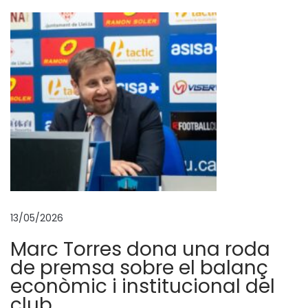
s
,
m
é
s
L
l
e
i
d
a
13/05/2026
;
Marc Torres dona una roda
c
de premsa sobre el balanç
a
econòmic i institucional del
m
club
p