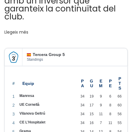
amb un inversor que
garanteix la continuïtat del
r
club.
d
o
,
Llegeix més
s
e
Tercera Group 5
g
Standings
o
n
f
#
i
Manresa
1
34
19
9
6
66
t
UE Cornellà
2
34
17
9
8
60
x
Vilanova Geltrú
a
3
34
15
11
8
56
t
CE L'Hospitalet
4
34
16
7
11
55
g
Grama
5
34
14
12
8
54