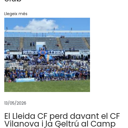
a
Llegeix més
n
y
a
d
’
a
b
o
n
a
m
e
13/05/2026
n
El Lleida CF perd davant el CF
t
Vilanova i la Geltrú al Camp
s