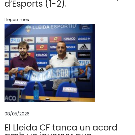
d’Esports (1-2).
2
4
Llegeix més
-
2
5
Y
e
r
a
y
I
z
q
08/05/2026
u
El Lleida CF tanca un acord
i
e