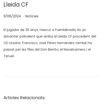
Lleida CF
.
p
P
1
11/06/2024
Notícies
o
u
6
s
b
/
El jugador de 26 anys, nascut a Fuenlabrada, és un
a
l
0
davanter polivalent que arriba al Lleida CF procedent del
t
i
7
CD Ursaria. Francisco José Pérez Hernández també ha
e
c
/
passat per les files del Don Benito, el Navalcarnero i el
n
a
2
Teruel.
t
0
M
a
2
é
4
s
f
o
Articles Relacionats
r
t