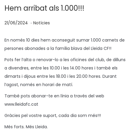
Hem arribat als 1.000!!!
.
p
P
1
21/06/2024
Notícies
o
u
6
s
b
/
En només 10 dies hem aconseguit sumar 1.000 carnets de
a
l
0
persones abonades a la família blava del Lleida CF!!
t
i
7
Pots fer l’alta o renovar-lo a les oficines del club, de dilluns
e
c
/
a divendres, entre les 10.00 i les 14.00 hores i també els
n
a
2
dimarts i dijous entre les 18.00 i les 20.00 hores. Durant
t
0
l’agost, només en horari de matí.
a
2
També pots abonar-te en línia a través del web
4
www.lleidafc.cat
Gràcies pel vostre suport, cada dia som més!!!
Més forts. Més Lleida.