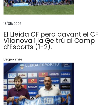
d
ó
s
e
13/05/2026
r
El Lleida CF perd davant el CF
à
Vilanova i la Geltrú al Camp
b
d’Esports (1-2).
l
a
Llegeix més
u