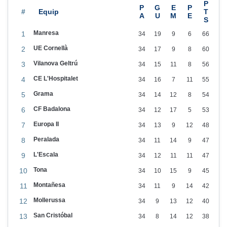
#
Manresa
1
34
19
9
6
66
UE Cornellà
2
34
17
9
8
60
Vilanova Geltrú
3
34
15
11
8
56
CE L'Hospitalet
4
34
16
7
11
55
Grama
5
34
14
12
8
54
CF Badalona
6
34
12
17
5
53
Europa II
7
34
13
9
12
48
Peralada
8
34
11
14
9
47
L'Escala
9
34
12
11
11
47
Tona
10
34
10
15
9
45
Montañesa
11
34
11
9
14
42
Mollerussa
12
34
9
13
12
40
San Cristóbal
13
34
8
14
12
38