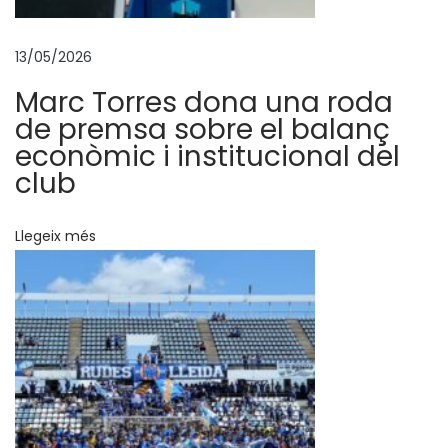
l
L
13/05/2026
l
Marc Torres dona una roda
e
de premsa sobre el balanç
i
econòmic i institucional del
d
club
a
C
Llegeix més
F
A
d
r
i
L
l
e