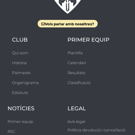
Vols parlar amb nosaltres?
CLUB
PRIMER EQUIP
Qui som
Plantilla
Història
Calendari
Palmarès
Resultats
Organigrama
Classificació
Estatuts
NOTÍCIES
LEGAL
Primer equip
Avís legal
Política devolució i cancel·lació
RSC