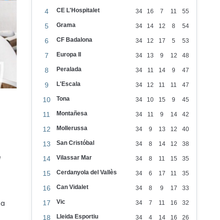
CE L'Hospitalet
4
34
16
7
11
55
Grama
5
34
14
12
8
54
CF Badalona
6
34
12
17
5
53
Europa II
7
34
13
9
12
48
Peralada
8
34
11
14
9
47
L'Escala
9
34
12
11
11
47
Tona
10
34
10
15
9
45
Montañesa
11
34
11
9
14
42
Mollerussa
12
34
9
13
12
40
San Cristóbal
13
34
8
14
12
38
e
Vilassar Mar
14
34
8
11
15
35
Cerdanyola del Vallès
15
34
6
17
11
35
Can Vidalet
16
34
8
9
17
33
na
Vic
17
34
7
11
16
32
Lleida Esportiu
18
34
4
14
16
26