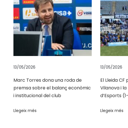
o
m
p
r
e
s
e
n
t
13/05/2026
13/05/2026
s
Marc Torres dona una roda de
El Lleida CF
a
premsa sobre el balanç econòmic
Vilanova i l
l
i institucional del club
d’Esports (1-
a
F
Llegeix més
Llegeix més
i
r