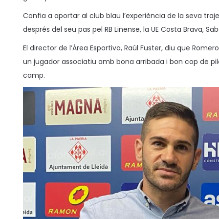
t
0
Confia a aportar al club blau l’experiència de la seva traje
a
2
després del seu pas pel RB Linense, la UE Costa Brava, Sabad
3
El director de l’Àrea Esportiva, Raúl Fuster, diu que Rome
un jugador associatiu amb bona arribada i bon cop de pil
camp.