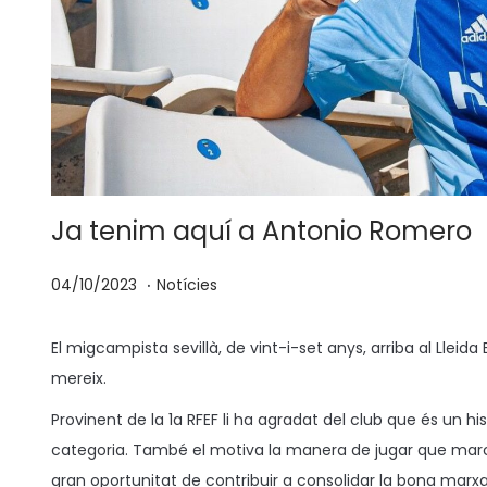
Ja tenim aquí a Antonio Romero
.
p
P
1
04/10/2023
Notícies
o
u
7
s
b
/
El migcampista sevillà, de vint-i-set anys, arriba al Llei
a
l
1
mereix.
t
i
1
Provinent de la 1a RFEF li ha agradat del club que és un hi
e
c
/
categoria. També el motiva la manera de jugar que marca e
n
a
2
gran oportunitat de contribuir a consolidar la bona marxa