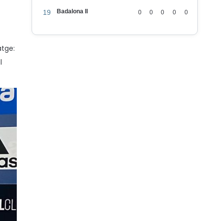
Badalona II
19
0
0
0
0
0
atge:
l