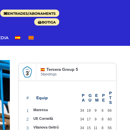
ENTRADES/ABONAMENTS
BOTIGA
EDIA
Tercera Group 5
Standings
#
Manresa
1
34
19
9
6
66
UE Cornellà
2
34
17
9
8
60
Vilanova Geltrú
3
34
15
11
8
56