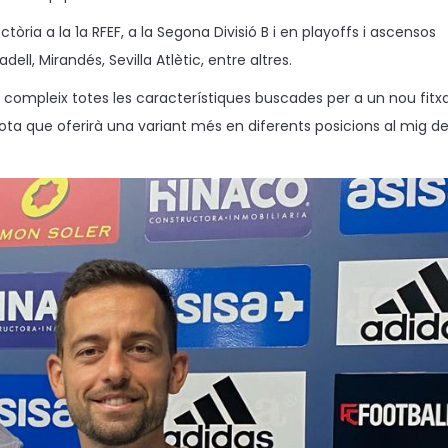
ctòria a la 1a RFEF, a la Segona Divisió B i en playoffs i ascensos
ell, Mirandés, Sevilla Atlètic, entre altres.
ro compleix totes les característiques buscades per a un nou fitx
ota que oferirà una variant més en diferents posicions al mig de