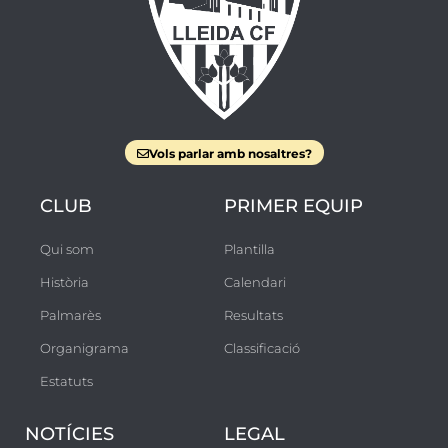
Vols parlar amb nosaltres?
CLUB
PRIMER EQUIP
Qui som
Plantilla
Història
Calendari
Palmarès
Resultats
Organigrama
Classificació
Estatuts
NOTÍCIES
LEGAL