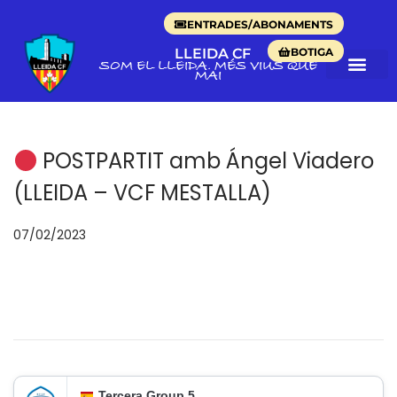
ENTRADES/ABONAMENTS
BOTIGA
LLEIDA CF
SOM EL LLEIDA. MÉS VIUS QUE
MAI
POSTPARTIT amb Ángel Viadero
(LLEIDA – VCF MESTALLA)
p
07/02/2023
0
o
7
s
/
a
0
t
2
e
/
n
2
Tercera Group 5