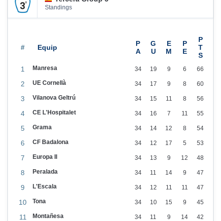
0
Standings
2
3
#
Manresa
1
34
19
9
6
66
UE Cornellà
2
34
17
9
8
60
Vilanova Geltrú
3
34
15
11
8
56
CE L'Hospitalet
4
34
16
7
11
55
Grama
5
34
14
12
8
54
CF Badalona
6
34
12
17
5
53
Europa II
7
34
13
9
12
48
Peralada
8
34
11
14
9
47
L'Escala
9
34
12
11
11
47
Tona
10
34
10
15
9
45
Montañesa
11
34
11
9
14
42