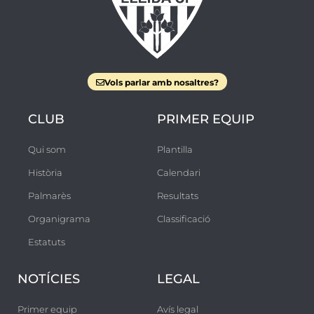
Vols parlar amb nosaltres?
CLUB
PRIMER EQUIP
Qui som
Plantilla
Història
Calendari
Palmarès
Resultats
Organigrama
Classificació
Estatuts
NOTÍCIES
LEGAL
Primer equip
Avís legal