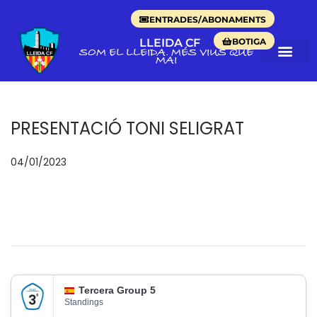
ENTRADES/ABONAMENTS
BOTIGA
LLEIDA CF
SOM EL LLEIDA. MÉS VIUS QUE
MAI
PRESENTACIÓ TONI SELIGRAT
p
04/01/2023
0
o
4
s
/
a
0
t
2
e
/
n
2
Tercera Group 5
0
Standings