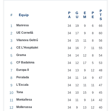
2
3
#
Manresa
1
34
19
9
6
66
UE Cornellà
2
34
17
9
8
60
Vilanova Geltrú
3
34
15
11
8
56
CE L'Hospitalet
4
34
16
7
11
55
Grama
5
34
14
12
8
54
CF Badalona
6
34
12
17
5
53
Europa II
7
34
13
9
12
48
Peralada
8
34
11
14
9
47
L'Escala
9
34
12
11
11
47
Tona
10
34
10
15
9
45
Montañesa
11
34
11
9
14
42
Mollerussa
12
34
9
13
12
40