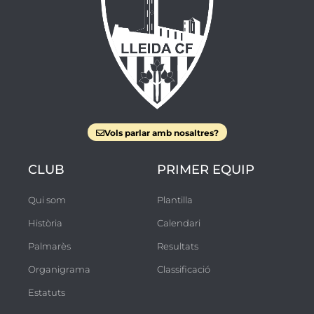
Vols parlar amb nosaltres?
CLUB
PRIMER EQUIP
Qui som
Plantilla
Història
Calendari
Palmarès
Resultats
Organigrama
Classificació
Estatuts