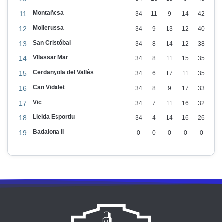
Montañesa
11
34
11
9
14
42
Mollerussa
12
34
9
13
12
40
San Cristóbal
13
34
8
14
12
38
Vilassar Mar
14
34
8
11
15
35
Cerdanyola del Vallès
15
34
6
17
11
35
Can Vidalet
16
34
8
9
17
33
Vic
17
34
7
11
16
32
Lleida Esportiu
18
34
4
14
16
26
Badalona II
19
0
0
0
0
0