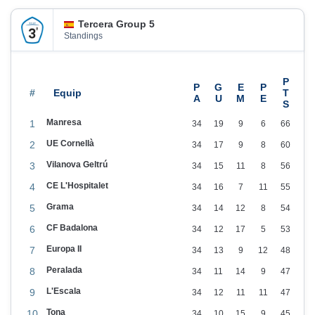
n
Tercera Group 5
Standings
#
Manresa
1
34
19
9
6
66
UE Cornellà
2
34
17
9
8
60
Vilanova Geltrú
3
34
15
11
8
56
CE L'Hospitalet
4
34
16
7
11
55
Grama
5
34
14
12
8
54
CF Badalona
6
34
12
17
5
53
Europa II
7
34
13
9
12
48
Peralada
8
34
11
14
9
47
L'Escala
9
34
12
11
11
47
Tona
10
34
10
15
9
45