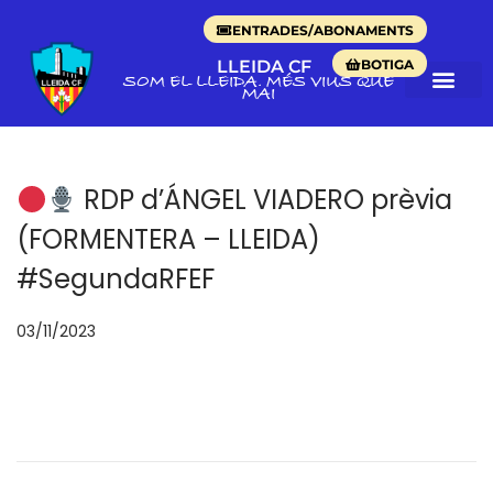
ENTRADES/ABONAMENTS
BOTIGA
LLEIDA CF
SOM EL LLEIDA. MÉS VIUS QUE
MAI
RDP d’ÁNGEL VIADERO prèvia
(FORMENTERA – LLEIDA)
#SegundaRFEF
p
03/11/2023
o
s
a
t
e