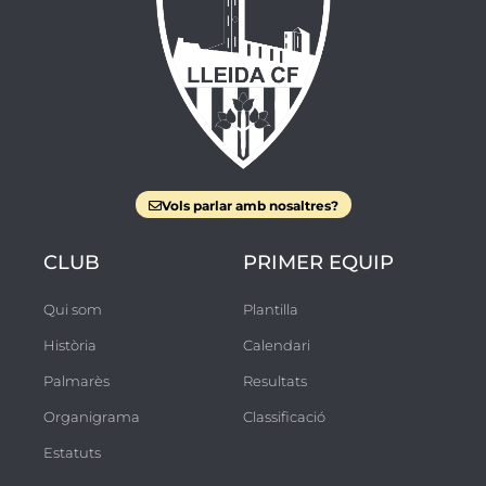
Vols parlar amb nosaltres?
CLUB
PRIMER EQUIP
Qui som
Plantilla
Història
Calendari
Palmarès
Resultats
Organigrama
Classificació
Estatuts