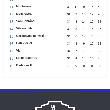
Montañesa
11
34
11
9
14
42
Mollerussa
12
34
9
13
12
40
San Cristóbal
13
34
8
14
12
38
Vilassar Mar
14
34
8
11
15
35
Cerdanyola del Vallès
15
34
6
17
11
35
Can Vidalet
16
34
8
9
17
33
Vic
17
34
7
11
16
32
Lleida Esportiu
18
34
4
14
16
26
Badalona II
19
0
0
0
0
0