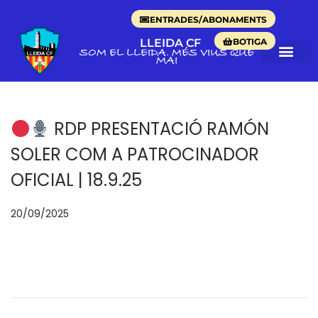
ENTRADES/ABONAMENTS
BOTIGA
LLEIDA CF
SOM EL LLEIDA. MÉS VIUS QUE
MAI
RDP PRESENTACIÓ RAMÓN
SOLER COM A PATROCINADOR
OFICIAL | 18.9.25
p
20/09/2025
o
s
a
t
e