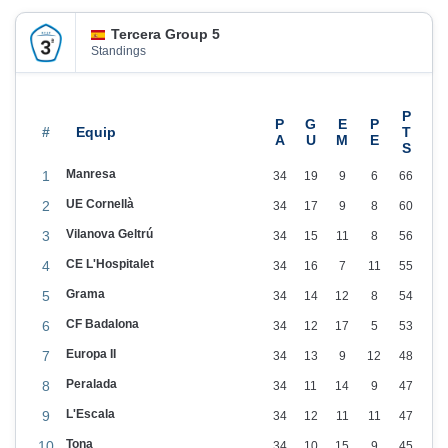
n
Tercera Group 5
Standings
#
Manresa
1
34
19
9
6
66
UE Cornellà
2
34
17
9
8
60
Vilanova Geltrú
3
34
15
11
8
56
CE L'Hospitalet
4
34
16
7
11
55
Grama
5
34
14
12
8
54
CF Badalona
6
34
12
17
5
53
Europa II
7
34
13
9
12
48
Peralada
8
34
11
14
9
47
L'Escala
9
34
12
11
11
47
Tona
10
34
10
15
9
45