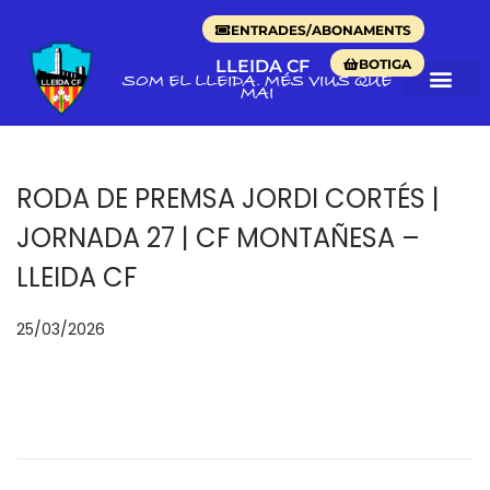
ENTRADES/ABONAMENTS
BOTIGA
LLEIDA CF
SOM EL LLEIDA. MÉS VIUS QUE
MAI
RODA DE PREMSA JORDI CORTÉS |
JORNADA 27 | CF MONTAÑESA –
LLEIDA CF
p
25/03/2026
2
o
5
s
/
a
0
t
3
e
/