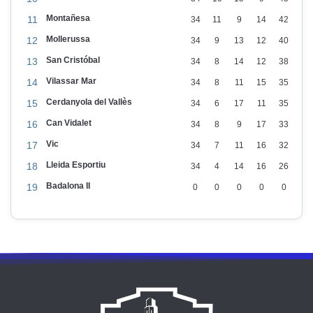
Montañesa
11
34
11
9
14
42
Mollerussa
12
34
9
13
12
40
San Cristóbal
13
34
8
14
12
38
Vilassar Mar
14
34
8
11
15
35
Cerdanyola del Vallès
15
34
6
17
11
35
Can Vidalet
16
34
8
9
17
33
Vic
17
34
7
11
16
32
Lleida Esportiu
18
34
4
14
16
26
Badalona II
19
0
0
0
0
0