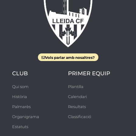
Vols parlar amb nosaltres?
CLUB
PRIMER EQUIP
Qui som
Plantilla
Història
Calendari
Palmarès
Resultats
Organigrama
Classificació
Estatuts