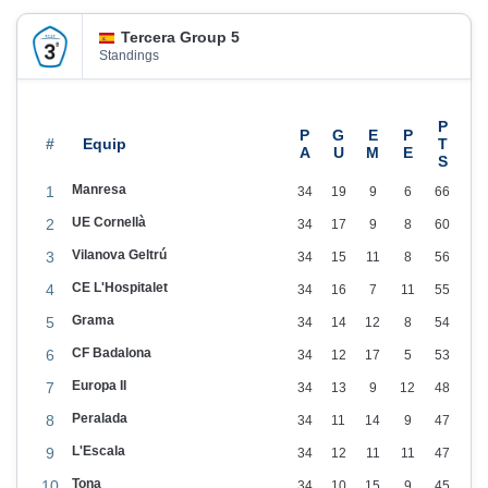
n
2
Tercera Group 5
0
Standings
2
6
#
Manresa
1
34
19
9
6
66
UE Cornellà
2
34
17
9
8
60
Vilanova Geltrú
3
34
15
11
8
56
CE L'Hospitalet
4
34
16
7
11
55
Grama
5
34
14
12
8
54
CF Badalona
6
34
12
17
5
53
Europa II
7
34
13
9
12
48
Peralada
8
34
11
14
9
47
L'Escala
9
34
12
11
11
47
Tona
10
34
10
15
9
45