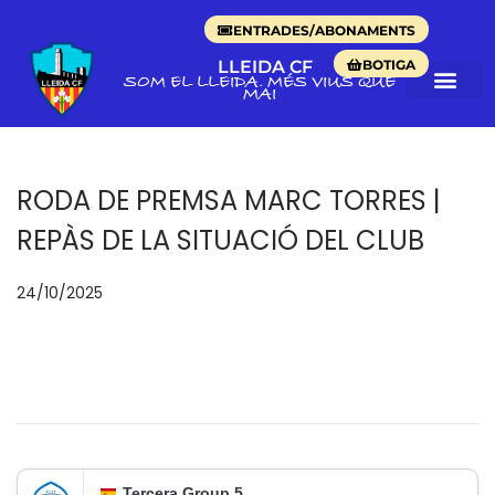
ENTRADES/ABONAMENTS
BOTIGA
LLEIDA CF
SOM EL LLEIDA. MÉS VIUS QUE
MAI
RODA DE PREMSA MARC TORRES |
REPÀS DE LA SITUACIÓ DEL CLUB
p
24/10/2025
2
o
4
s
/
a
1
t
0
e
/
n
2
Tercera Group 5