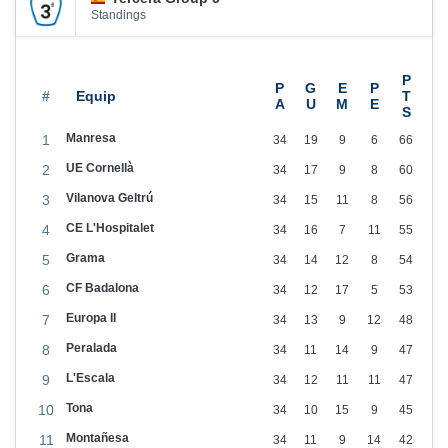
0
Standings
2
5
#
Manresa
1
34
19
9
6
66
UE Cornellà
2
34
17
9
8
60
Vilanova Geltrú
3
34
15
11
8
56
CE L'Hospitalet
4
34
16
7
11
55
Grama
5
34
14
12
8
54
CF Badalona
6
34
12
17
5
53
Europa II
7
34
13
9
12
48
Peralada
8
34
11
14
9
47
L'Escala
9
34
12
11
11
47
Tona
10
34
10
15
9
45
Montañesa
11
34
11
9
14
42