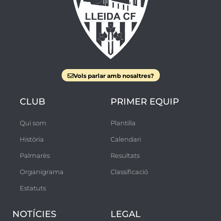
Vols parlar amb nosaltres?
CLUB
PRIMER EQUIP
Qui som
Plantilla
Història
Calendari
Palmarès
Resultats
Organigrama
Classificació
Estatuts
NOTÍCIES
LEGAL