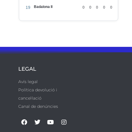
Badalona II
19
0
0
0
0
0
LEGAL
Avís legal
Política devolució i
cancel·lació
Canal de denúncies