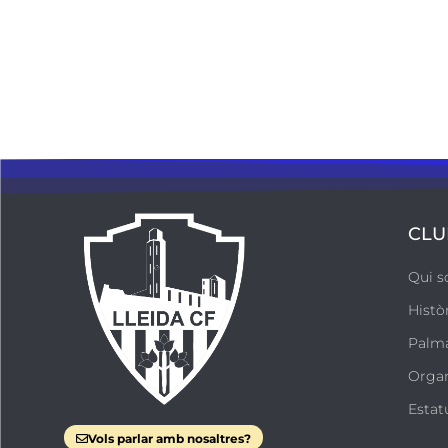
CLU
Qui 
Histò
Palm
Orga
Estat
Vols parlar amb nosaltres?