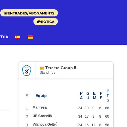
ENTRADES/ABONAMENTS
BOTIGA
EDIA
Tercera Group 5
Standings
#
Manresa
1
34
19
9
6
66
UE Cornellà
2
34
17
9
8
60
Vilanova Geltrú
3
34
15
11
8
56