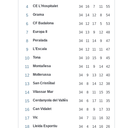
CE L'Hospitalet
4
34
16
7
11
55
Grama
5
34
14
12
8
54
CF Badalona
6
34
12
17
5
53
Europa II
7
34
13
9
12
48
Peralada
8
34
11
14
9
47
L'Escala
9
34
12
11
11
47
Tona
10
34
10
15
9
45
Montañesa
11
34
11
9
14
42
Mollerussa
12
34
9
13
12
40
San Cristóbal
13
34
8
14
12
38
Vilassar Mar
14
34
8
11
15
35
Cerdanyola del Vallès
15
34
6
17
11
35
Can Vidalet
16
34
8
9
17
33
Vic
17
34
7
11
16
32
Lleida Esportiu
18
34
4
14
16
26