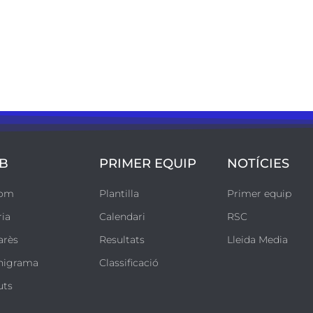
B
PRIMER EQUIP
NOTÍCIES
som
Plantilla
Primer equip
ria
Calendari
RSC
arès
Resultats
Lleida Media
nigrama
Classificació
uts