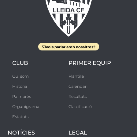
Vols parlar amb nosaltres?
CLUB
PRIMER EQUIP
Qui som
Plantilla
Història
Calendari
Palmarès
Resultats
Organigrama
Classificació
Estatuts
NOTÍCIES
LEGAL