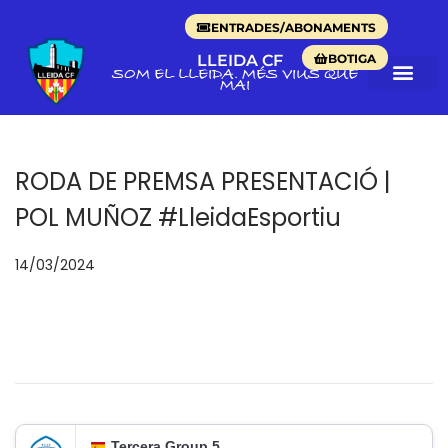
ENTRADES/ABONAMENTS
BOTIGA
LLEIDA CF
SOM EL LLEIDA. MÉS VIUS QUE
MAI
RODA DE PREMSA PRESENTACIÓ |
POL MUÑOZ #LleidaEsportiu
p
14/03/2024
o
s
a
t
e
n
Tercera Group 5