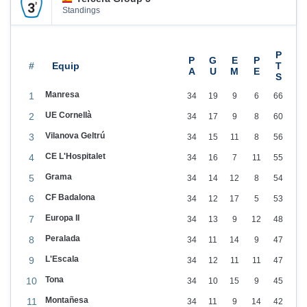
Standings
#
Manresa
1
34
19
9
6
66
UE Cornellà
2
34
17
9
8
60
Vilanova Geltrú
3
34
15
11
8
56
CE L'Hospitalet
4
34
16
7
11
55
Grama
5
34
14
12
8
54
CF Badalona
6
34
12
17
5
53
Europa II
7
34
13
9
12
48
Peralada
8
34
11
14
9
47
L'Escala
9
34
12
11
11
47
Tona
10
34
10
15
9
45
Montañesa
11
34
11
9
14
42