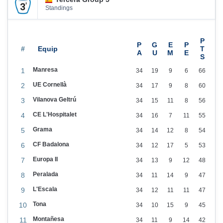
s
Standings
L
l
e
#
i
Manresa
1
34
19
9
6
66
d
UE Cornellà
2
34
17
9
8
60
a
Vilanova Geltrú
3
34
15
11
8
56
;
CE L'Hospitalet
4
34
16
7
11
55
c
Grama
a
5
34
14
12
8
54
m
CF Badalona
6
34
12
17
5
53
p
Europa II
7
34
13
9
12
48
a
Peralada
8
34
11
14
9
47
n
L'Escala
9
34
12
11
11
47
y
Tona
10
34
10
15
9
45
a
Montañesa
11
34
11
9
14
42