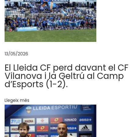
e
m
l
a
m
i
13/05/2026
l
l
El Lleida CF perd davant el CF
o
Vilanova i la Geltrú al Camp
r
d’Esports (1-2).
d
e
Llegeix més
l
e
s
s