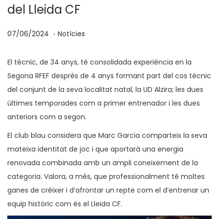
del Lleida CF
.
p
P
1
07/06/2024
Notícies
o
u
6
s
b
/
El tècnic, de 34 anys, té consolidada experiència en la
a
l
0
Segona RFEF després de 4 anys formant part del cos tècnic
t
i
7
del conjunt de la seva localitat natal, la UD Alzira; les dues
e
c
/
últimes temporades com a primer entrenador i les dues
n
a
2
anteriors com a segon.
t
0
El club blau considera que Marc Garcia comparteix la seva
a
2
mateixa identitat de joc i que aportarà una energia
4
renovada combinada amb un ampli coneixement de la
categoria. Valora, a més, que professionalment té moltes
ganes de créixer i d’afrontar un repte com el d’entrenar un
equip històric com és el Lleida CF.