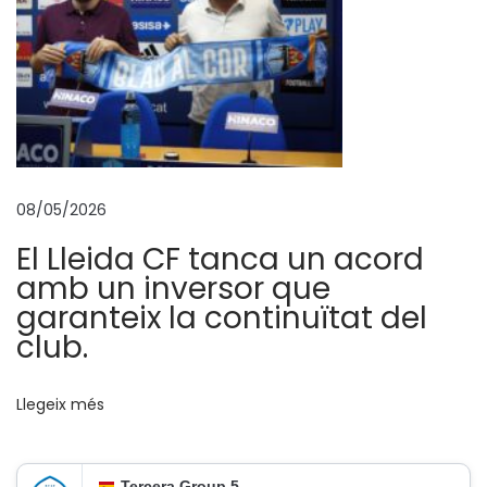
o
r
t
s
!
M
é
08/05/2026
s
El Lleida CF tanca un acord
f
amb un inversor que
o
garanteix la continuïtat del
r
club.
t
s
Llegeix més
,
m
é
Tercera Group 5