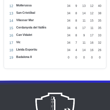
d
Mollerussa
12
34
9
13
12
40
’
San Cristóbal
13
34
8
14
12
38
a
Vilassar Mar
14
34
8
11
15
35
b
Cerdanyola del Vallès
15
34
6
17
11
35
o
Can Vidalet
16
34
8
9
17
33
n
Vic
17
34
7
11
16
32
a
Lleida Esportiu
18
34
4
14
16
26
m
Badalona II
e
19
0
0
0
0
0
n
t
s
2
4
-
2