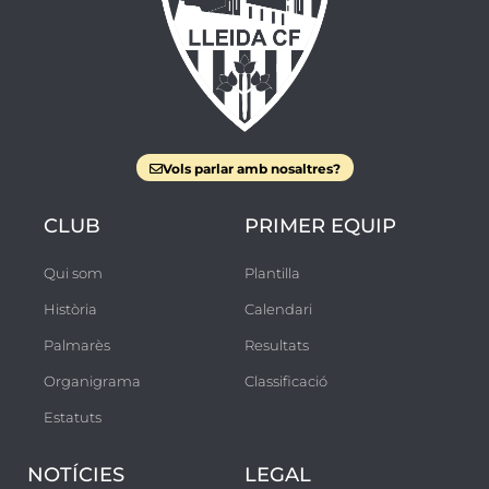
5
Vols parlar amb nosaltres?
CLUB
PRIMER EQUIP
Qui som
Plantilla
Història
Calendari
Palmarès
Resultats
Organigrama
Classificació
Estatuts
NOTÍCIES
LEGAL