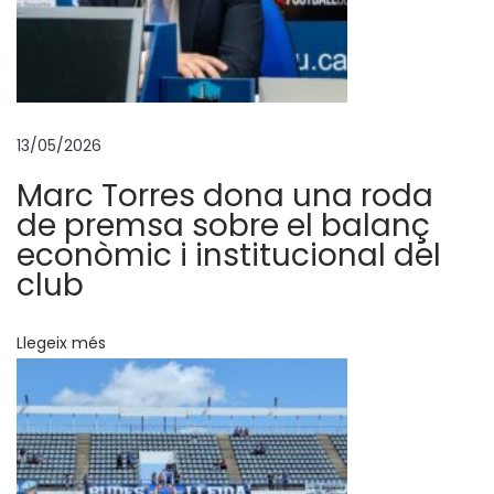
,
m
í
s
t
13/05/2026
e
Marc Torres dona una roda
r
de premsa sobre el balanç
,
econòmic i institucional del
e
club
t
d
Llegeix més
e
s
i
t
g