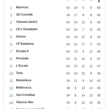
Manresa
1
34
19
9
6
66
UE Cornellà
2
34
17
9
8
60
Vilanova Geltrú
3
34
15
11
8
56
CE L'Hospitalet
4
34
16
7
11
55
Grama
5
34
14
12
8
54
CF Badalona
6
34
12
17
5
53
Europa II
7
34
13
9
12
48
Peralada
8
34
11
14
9
47
L'Escala
9
34
12
11
11
47
Tona
10
34
10
15
9
45
Montañesa
11
34
11
9
14
42
Mollerussa
12
34
9
13
12
40
San Cristóbal
13
34
8
14
12
38
Vilassar Mar
14
34
8
11
15
35