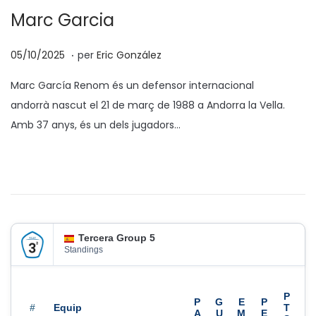
Marc Garcia
.
p
0
05/10/2025
per
Eric González
o
2
Marc García Renom és un defensor internacional
s
/
andorrà nascut el 21 de març de 1988 a Andorra la Vella.
a
0
Amb 37 anys, és un dels jugadors…
t
2
e
/
n
2
0
2
6
Tercera Group 5
Standings
#