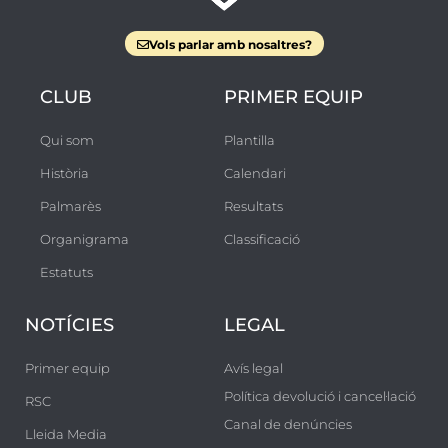
Vols parlar amb nosaltres?
CLUB
PRIMER EQUIP
Qui som
Plantilla
Història
Calendari
Palmarès
Resultats
Organigrama
Classificació
Estatuts
NOTÍCIES
LEGAL
Primer equip
Avís legal
Política devolució i cancel·lació
RSC
Canal de denúncies
Lleida Media