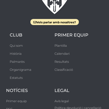
Vols parlar amb nosaltres?
CLUB
PRIMER EQUIP
Qui som
Plantilla
Història
Calendari
Palmarès
Resultats
Organigrama
Classificació
Estatuts
NOTÍCIES
LEGAL
Primer equip
Avís legal
Política devolució i cancel·lació
RSC