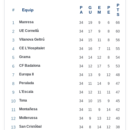
#
Manresa
1
34
19
9
6
66
UE Cornellà
2
34
17
9
8
60
Vilanova Geltrú
3
34
15
11
8
56
CE L'Hospitalet
4
34
16
7
11
55
Grama
5
34
14
12
8
54
CF Badalona
6
34
12
17
5
53
Europa II
7
34
13
9
12
48
Peralada
8
34
11
14
9
47
L'Escala
9
34
12
11
11
47
Tona
10
34
10
15
9
45
Montañesa
11
34
11
9
14
42
Mollerussa
12
34
9
13
12
40
San Cristóbal
13
34
8
14
12
38