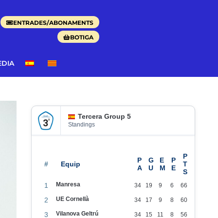
ENTRADES/ABONAMENTS
BOTIGA
EDIA
Tercera Group 5
Standings
#
Manresa
1
34
19
9
6
66
UE Cornellà
2
34
17
9
8
60
Vilanova Geltrú
3
34
15
11
8
56