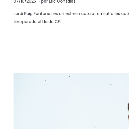
p
0
07/10/2025
per
Eric González
o
7
Jordi Puig Fontanet és un extrem català format a les categ
s
/
temporada al Lleida CF….
a
1
t
0
e
/
n
2
0
2
5