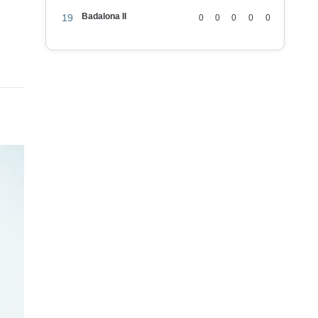
Badalona II
19
0
0
0
0
0