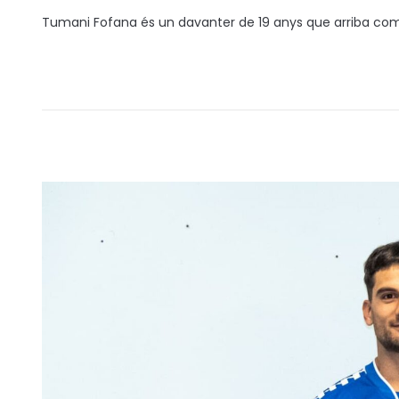
o
3
Tumani Fofana és un davanter de 19 anys que arriba com a 
s
/
a
0
t
2
e
/
n
2
0
2
6