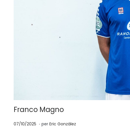
Franco Magno
.
p
0
07/10/2025
per
Eric González