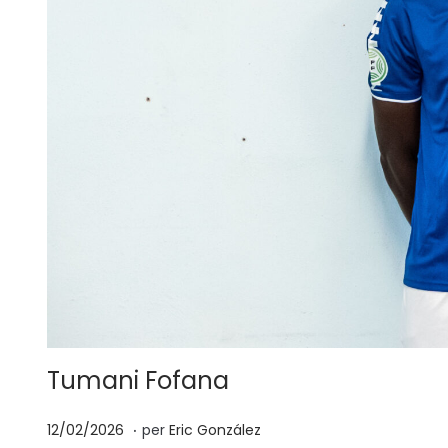
Tumani Fofana
.
p
1
12/02/2026
per
Eric González