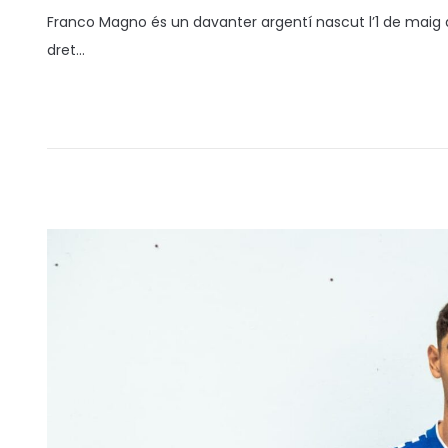
o
7
Franco Magno és un davanter argentí nascut l’1 de maig 
s
/
dret…
a
1
t
0
e
/
n
2
0
2
5