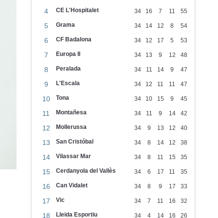
CE L'Hospitalet
4
34
16
7
11
55
Grama
5
34
14
12
8
54
CF Badalona
6
34
12
17
5
53
Europa II
7
34
13
9
12
48
Peralada
8
34
11
14
9
47
L'Escala
9
34
12
11
11
47
Tona
10
34
10
15
9
45
Montañesa
11
34
11
9
14
42
Mollerussa
12
34
9
13
12
40
San Cristóbal
13
34
8
14
12
38
Vilassar Mar
14
34
8
11
15
35
Cerdanyola del Vallès
15
34
6
17
11
35
Can Vidalet
16
34
8
9
17
33
Vic
17
34
7
11
16
32
Lleida Esportiu
18
34
4
14
16
26