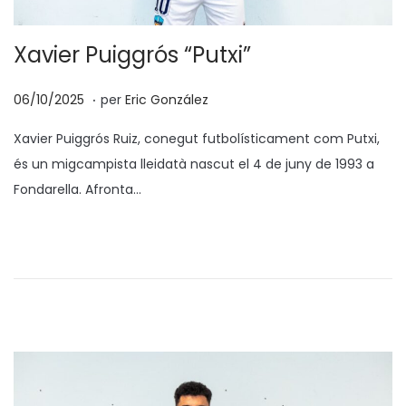
Xavier Puiggrós “Putxi”
.
p
1
06/10/2025
per
Eric González
o
3
Xavier Puiggrós Ruiz, conegut futbolísticament com Putxi,
s
/
és un migcampista lleidatà nascut el 4 de juny de 1993 a
a
1
Fondarella. Afronta…
t
0
e
/
n
2
0
2
5