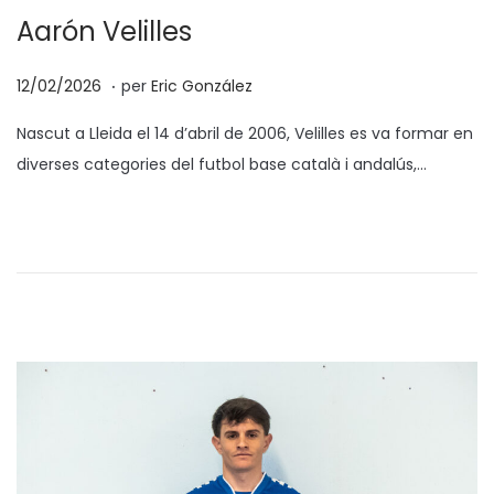
Aarón Velilles
.
p
1
12/02/2026
per
Eric González
o
3
Nascut a Lleida el 14 d’abril de 2006, Velilles es va formar en
s
/
diverses categories del futbol base català i andalús,…
a
0
t
2
e
/
n
2
0
2
6