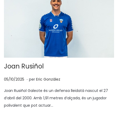
Joan Rusiñol
.
p
2
05/10/2025
per
Eric González
o
4
Joan Rusiñol Galeote és un defensa lleidatà nascut el 27
s
/
d’abril del 2000. Amb 1,91 metres d’alçada, és un jugador
a
1
polivalent que pot actuar…
t
1
e
/