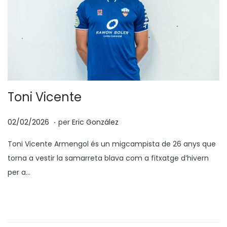
Toni Vicente
.
p
1
02/02/2026
per
Eric González
o
1
Toni Vicente Armengol és un migcampista de 26 anys que
s
/
torna a vestir la samarreta blava com a fitxatge d’hivern
a
0
per a…
t
2
e
/
n
2
0