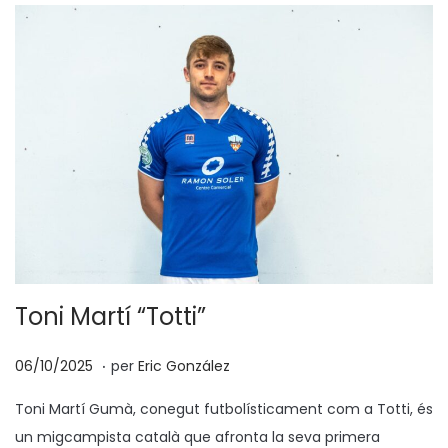
Toni Martí “Totti”
.
p
0
06/10/2025
per
Eric González
o
6
Toni Martí Gumà, conegut futbolísticament com a Totti, és
s
/
un migcampista català que afronta la seva primera
a