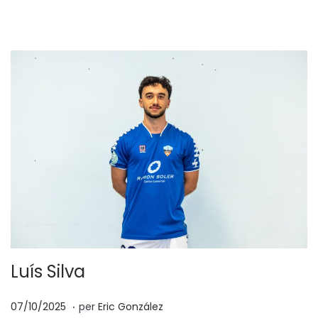
2
6
Luís Silva
.
p
2
07/10/2025
per
Eric González