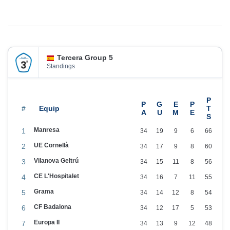
n
2
0
2
5
Tercera Group 5
Standings
#
Manresa
1
34
19
9
6
66
UE Cornellà
2
34
17
9
8
60
Vilanova Geltrú
3
34
15
11
8
56
CE L'Hospitalet
4
34
16
7
11
55
Grama
5
34
14
12
8
54
CF Badalona
6
34
12
17
5
53
Europa II
7
34
13
9
12
48