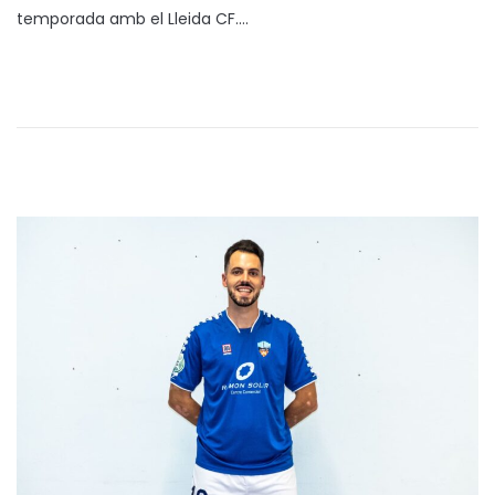
1
temporada amb el Lleida CF….
t
0
e
/
n
2
0
2
5