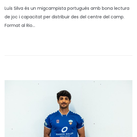
o
8
Luís Silva és un migcampista portuguès amb bona lectura
s
/
de joc i capacitat per distribuir des del centre del camp.
a
1
Format al Rio…
t
2
e
/
n
2
0
2
5