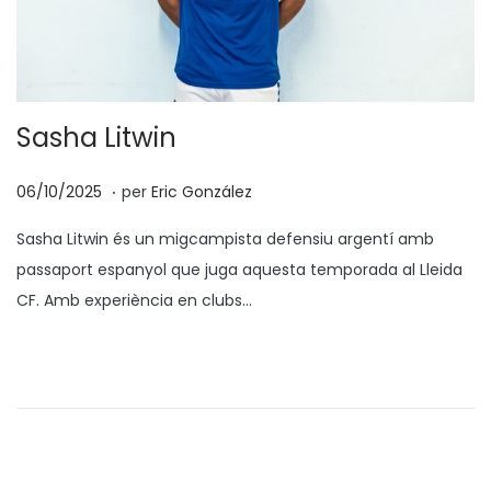
Sasha Litwin
.
p
0
06/10/2025
per
Eric González
o
6
Sasha Litwin és un migcampista defensiu argentí amb
s
/
passaport espanyol que juga aquesta temporada al Lleida
a
1
CF. Amb experiència en clubs…
t
0
e
/
n
2
0
2
5