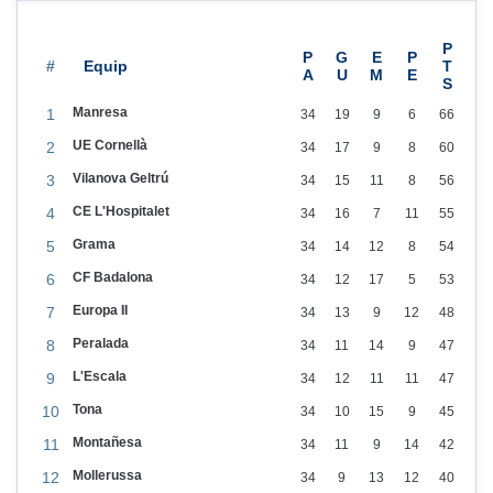
2
3
#
Manresa
1
34
19
9
6
66
UE Cornellà
2
34
17
9
8
60
Vilanova Geltrú
3
34
15
11
8
56
CE L'Hospitalet
4
34
16
7
11
55
Grama
5
34
14
12
8
54
CF Badalona
6
34
12
17
5
53
Europa II
7
34
13
9
12
48
Peralada
8
34
11
14
9
47
L'Escala
9
34
12
11
11
47
Tona
10
34
10
15
9
45
Montañesa
11
34
11
9
14
42
Mollerussa
12
34
9
13
12
40