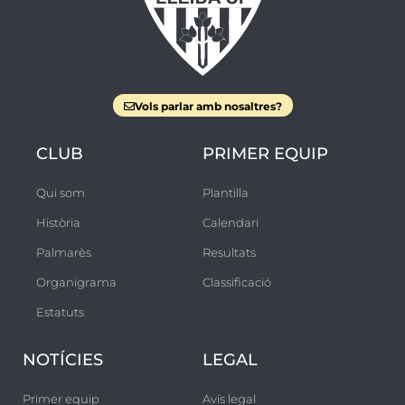
Vols parlar amb nosaltres?
CLUB
PRIMER EQUIP
Qui som
Plantilla
Història
Calendari
Palmarès
Resultats
Organigrama
Classificació
Estatuts
NOTÍCIES
LEGAL
Primer equip
Avís legal