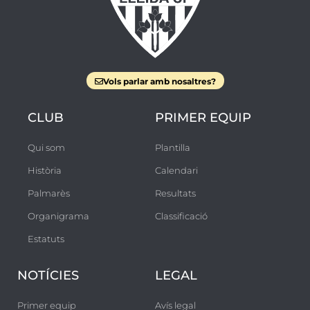
Vols parlar amb nosaltres?
CLUB
PRIMER EQUIP
Qui som
Plantilla
Història
Calendari
Palmarès
Resultats
Organigrama
Classificació
Estatuts
NOTÍCIES
LEGAL
Primer equip
Avís legal