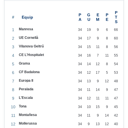
2
5
#
Manresa
1
34
19
9
6
66
UE Cornellà
2
34
17
9
8
60
Vilanova Geltrú
3
34
15
11
8
56
CE L'Hospitalet
4
34
16
7
11
55
Grama
5
34
14
12
8
54
CF Badalona
6
34
12
17
5
53
Europa II
7
34
13
9
12
48
Peralada
8
34
11
14
9
47
L'Escala
9
34
12
11
11
47
Tona
10
34
10
15
9
45
Montañesa
11
34
11
9
14
42
Mollerussa
12
34
9
13
12
40