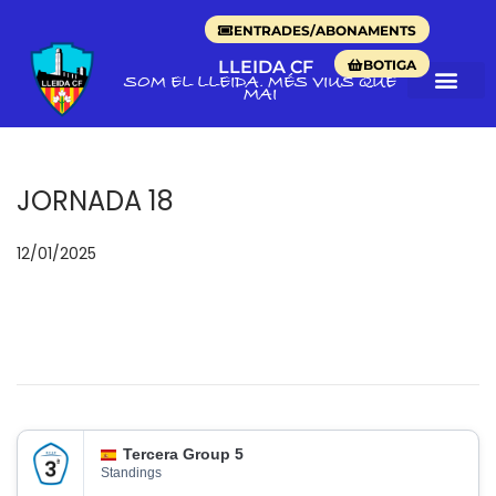
ENTRADES/ABONAMENTS
BOTIGA
LLEIDA CF
SOM EL LLEIDA. MÉS VIUS QUE
MAI
JORNADA 18
p
12/01/2025
o
s
a
t
e
n
Tercera Group 5
Standings