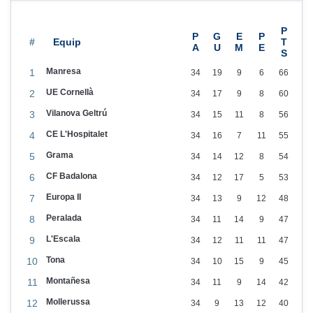
#
Manresa
1
34
19
9
6
66
UE Cornellà
2
34
17
9
8
60
Vilanova Geltrú
3
34
15
11
8
56
CE L'Hospitalet
4
34
16
7
11
55
Grama
5
34
14
12
8
54
CF Badalona
6
34
12
17
5
53
Europa II
7
34
13
9
12
48
Peralada
8
34
11
14
9
47
L'Escala
9
34
12
11
11
47
Tona
10
34
10
15
9
45
Montañesa
11
34
11
9
14
42
Mollerussa
12
34
9
13
12
40