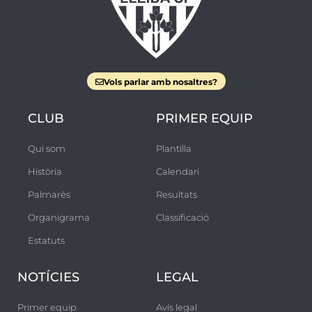
Vols parlar amb nosaltres?
CLUB
PRIMER EQUIP
Qui som
Plantilla
Història
Calendari
Palmarès
Resultats
Organigrama
Classificació
Estatuts
NOTÍCIES
LEGAL
Primer equip
Avís legal