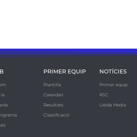
B
PRIMER EQUIP
NOTÍCIES
som
Plantilla
Primer equip
ria
Calendari
RSC
arès
Resultats
Lleida Media
nigrama
Classificació
uts