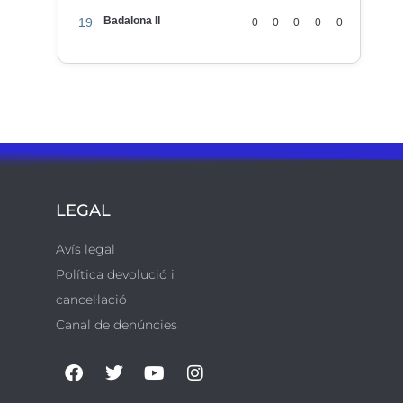
Badalona II
19
0
0
0
0
0
LEGAL
Avís legal
Política devolució i
cancel·lació
Canal de denúncies