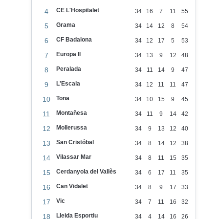
CE L'Hospitalet
4
34
16
7
11
55
Grama
5
34
14
12
8
54
CF Badalona
6
34
12
17
5
53
Europa II
7
34
13
9
12
48
Peralada
8
34
11
14
9
47
L'Escala
9
34
12
11
11
47
Tona
10
34
10
15
9
45
Montañesa
11
34
11
9
14
42
Mollerussa
12
34
9
13
12
40
San Cristóbal
13
34
8
14
12
38
Vilassar Mar
14
34
8
11
15
35
Cerdanyola del Vallès
15
34
6
17
11
35
Can Vidalet
16
34
8
9
17
33
Vic
17
34
7
11
16
32
Lleida Esportiu
18
34
4
14
16
26