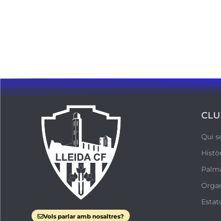
CLU
Qui 
Histò
Palm
Orga
Estat
Vols parlar amb nosaltres?