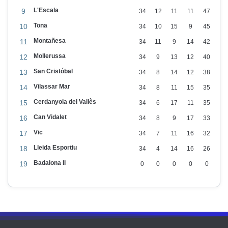
L'Escala
9
34
12
11
11
47
Tona
10
34
10
15
9
45
Montañesa
11
34
11
9
14
42
Mollerussa
12
34
9
13
12
40
San Cristóbal
13
34
8
14
12
38
Vilassar Mar
14
34
8
11
15
35
Cerdanyola del Vallès
15
34
6
17
11
35
Can Vidalet
16
34
8
9
17
33
Vic
17
34
7
11
16
32
Lleida Esportiu
18
34
4
14
16
26
Badalona II
19
0
0
0
0
0