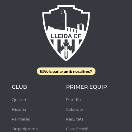
Vols parlar amb nosaltres?
CLUB
PRIMER EQUIP
Qui som
Plantilla
Història
Calendari
Palmarès
Resultats
Organigrama
Classificació