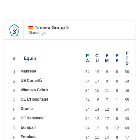
t
2
e
/
n
2
Tercera Group 5
0
Standings
2
6
#
Manresa
1
34
19
9
6
66
UE Cornellà
2
34
17
9
8
60
Vilanova Geltrú
3
34
15
11
8
56
CE L'Hospitalet
4
34
16
7
11
55
Grama
5
34
14
12
8
54
CF Badalona
6
34
12
17
5
53
Europa II
7
34
13
9
12
48
Peralada
8
34
11
14
9
47