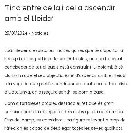
‘Tinc entre cella i cella ascendir
amb el Lleida’
.
p
P
25/01/2024
Notícies
o
u
s
b
Juan Becerra explica les moltes ganes que té d’aportar a
a
l
l’equip i de ser partícip del projecte blau, un cop ha estat
t
i
coneixedor de tot el que s’està construint. El colombià té
e
c
claríssim que el seu objectiu és el d’ascendir amb el Lleida
n
a
a la vegada que pretén continuar creixent com a futbolista
t
a Catalunya, on assegura sentir-se com a casa.
a
Com a fortaleses pròpies destaca el fet que és gran
coneixedor de la categoria i dels clubs que la conformen.
Dins del camp, es considera una figura rellevant a prop de
l’àrea on és capaç de desplegar totes les seves qualitats.