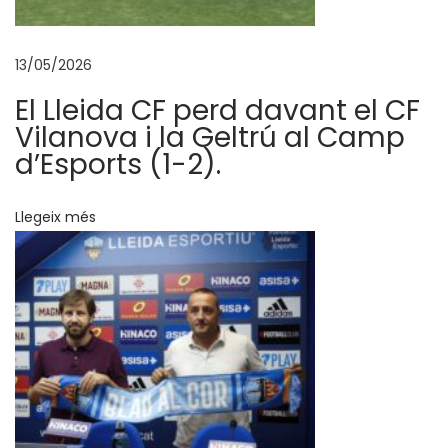
g
a
13/05/2026
d
o
El Lleida CF perd davant el CF
r
Vilanova i la Geltrú al Camp
b
d’Esports (1-2).
l
a
Llegeix més
u
L
e
o
n
a
r
d