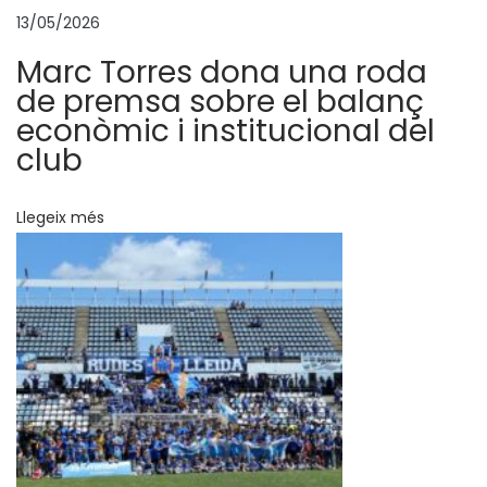
e
13/05/2026
s
Marc Torres dona una roda
c
de premsa sobre el balanç
o
econòmic i institucional del
n
club
v
e
Llegeix més
r
t
e
i
x
e
n
j
u