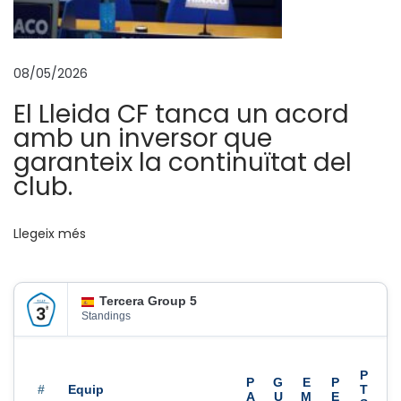
o
R
o
08/05/2026
s
El Lleida CF tanca un acord
s
amb un inversor que
i
garanteix la continuïtat del
f
club.
i
t
Llegeix més
x
a
p
Tercera Group 5
e
Standings
l
L
l
#