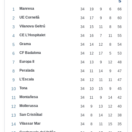
e
Manresa
1
34
19
9
6
66
i
UE Cornellà
2
34
17
9
8
60
d
Vilanova Geltrú
3
34
15
11
8
56
a
CE L'Hospitalet
4
34
16
7
11
55
Grama
5
34
14
12
8
54
CF Badalona
6
34
12
17
5
53
Europa II
7
34
13
9
12
48
Peralada
8
34
11
14
9
47
L'Escala
9
34
12
11
11
47
Tona
10
34
10
15
9
45
Montañesa
11
34
11
9
14
42
Mollerussa
12
34
9
13
12
40
San Cristóbal
13
34
8
14
12
38
Vilassar Mar
14
34
8
11
15
35