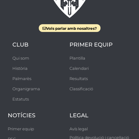
Vols parlar amb nosaltres?
CLUB
PRIMER EQUIP
Qui som
Plantilla
Història
Calendari
Palmarès
Resultats
Organigrama
Classificació
Estatuts
NOTÍCIES
LEGAL
Primer equip
Avís legal
Política devolució i cancel·lació
RSC