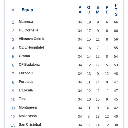
#
Manresa
1
34
19
9
6
66
UE Cornellà
2
34
17
9
8
60
Vilanova Geltrú
3
34
15
11
8
56
CE L'Hospitalet
4
34
16
7
11
55
Grama
5
34
14
12
8
54
CF Badalona
6
34
12
17
5
53
Europa II
7
34
13
9
12
48
Peralada
8
34
11
14
9
47
L'Escala
9
34
12
11
11
47
Tona
10
34
10
15
9
45
Montañesa
11
34
11
9
14
42
Mollerussa
12
34
9
13
12
40
San Cristóbal
13
34
8
14
12
38