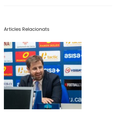
u
i
s
P
Articles Relacionats
e
r
e
i
r
a
c
o
m
p
a
r