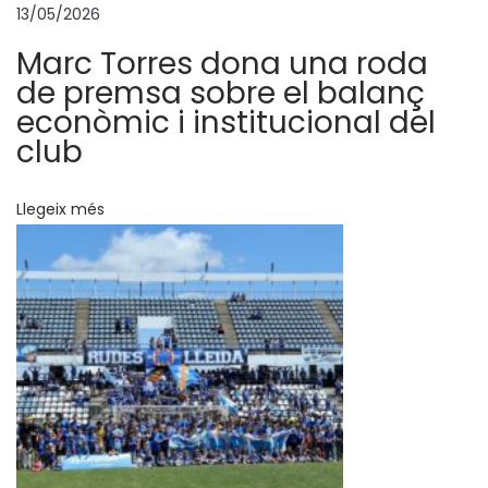
t
13/05/2026
e
Marc Torres dona una roda
i
de premsa sobre el balanç
x
econòmic i institucional del
a
club
m
b
Llegeix més
j
u
g
a
d
o
r
s
,