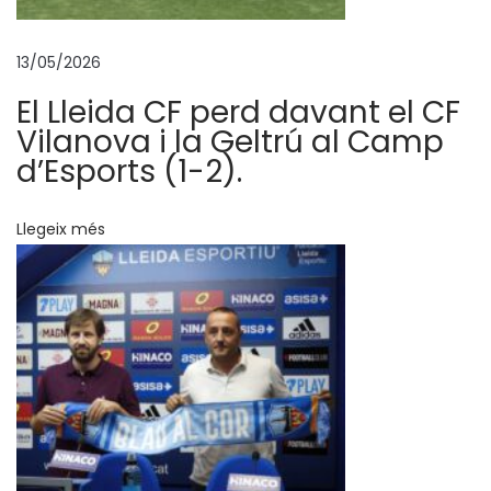
p
e
n
13/05/2026
y
El Lleida CF perd davant el CF
e
Vilanova i la Geltrú al Camp
s
d’Esports (1-2).
i
l
Llegeix més
a
p
r
e
m
s
a
l