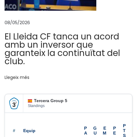
e
s
b
08/05/2026
o
El Lleida CF tanca un acord
n
amb un inversor que
e
garanteix la continuïtat del
s
club.
s
e
n
Llegeix més
s
a
Tercera Group 5
c
Standings
i
o
n
#