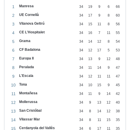
s
Manresa
1
34
19
9
6
66
d
UE Cornellà
2
34
17
9
8
60
e
Vilanova Geltrú
l
3
34
15
11
8
56
f
CE L'Hospitalet
4
34
16
7
11
55
u
Grama
5
34
14
12
8
54
t
CF Badalona
6
34
12
17
5
53
u
Europa II
7
34
13
9
12
48
r
Peralada
8
34
11
14
9
47
d
L'Escala
9
34
12
11
11
47
e
Tona
10
34
10
15
9
45
l
Montañesa
11
34
11
9
14
42
c
Mollerussa
12
34
9
13
12
40
l
San Cristóbal
13
34
8
14
12
38
u
Vilassar Mar
14
34
8
11
15
35
b
Cerdanyola del Vallès
15
34
6
17
11
35